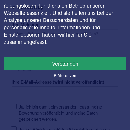
reibungslosen, funktionalen Betrieb unserer
Ihre Bewertung
Webseite essenziell. Und sie helfen uns bei der
Analyse unserer Besucherdaten und für
Ihre Meinung
personalisierte Inhalte. Informationen und
Einstelloptionen haben wir
hier
für Sie
zusammengefasst.
Ihr Name
Verstanden
Präferenzen
Ihre E-Mail-Adresse (wird nicht veröffentlicht)
Ja, ich bin damit einverstanden, dass meine
Bewertung veröffentlicht und meine Daten
gespeichert werden.
Ja, bei Rückfragen dürfen Sie mich kontaktieren.