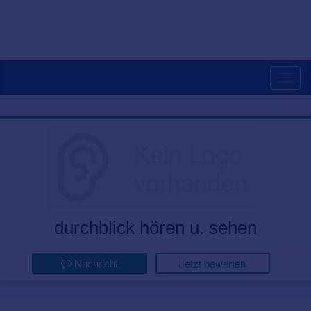
Togg
navig
durchblick hören u. sehen
Nachricht
Jetzt bewerten