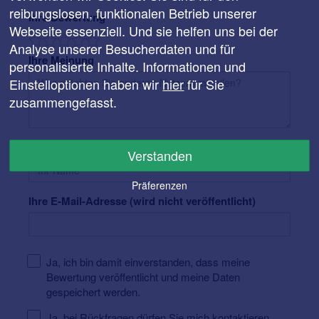
reibungslosen, funktionalen Betrieb unserer
Ihre Bewertung
Webseite essenziell. Und sie helfen uns bei der
Analyse unserer Besucherdaten und für
Ihre Meinung
personalisierte Inhalte. Informationen und
Einstelloptionen haben wir
hier
für Sie
zusammengefasst.
Ihr Name
Verstanden
Präferenzen
Ihre E-Mail-Adresse (wird nicht veröffentlicht)
Ja, ich bin damit einverstanden, dass meine
Bewertung veröffentlicht und meine Daten
gespeichert werden.
Ja, bei Rückfragen dürfen Sie mich kontaktieren.