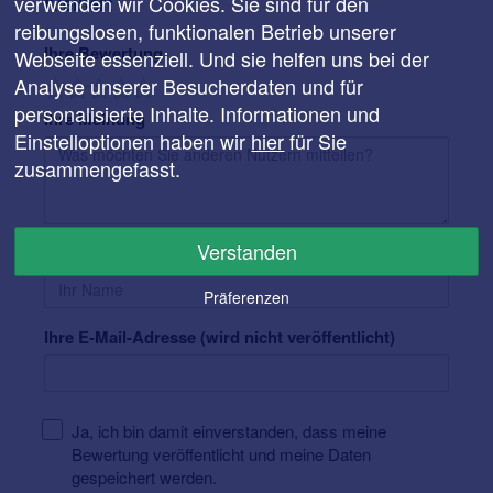
verwenden wir Cookies. Sie sind für den
Kleinert
reibungslosen, funktionalen Betrieb unserer
Ihre Bewertung
Webseite essenziell. Und sie helfen uns bei der
Analyse unserer Besucherdaten und für
personalisierte Inhalte. Informationen und
Ihre Meinung
Einstelloptionen haben wir
hier
für Sie
zusammengefasst.
Verstanden
Ihr Name
Präferenzen
Ihre E-Mail-Adresse (wird nicht veröffentlicht)
Ja, ich bin damit einverstanden, dass meine
Bewertung veröffentlicht und meine Daten
gespeichert werden.