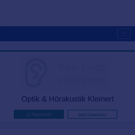
Togg
navig
Optik & Hörakustik Kleinert
Nachricht
Jetzt bewerten