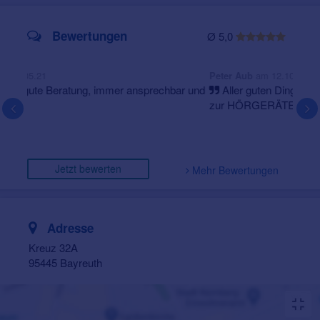
Bewertungen
Ø 5,0
am 12.10.25
Peter Aub
Aller guten Dinge sind drei. Der 3. Versuch führte mich
zur HÖRGERÄTEWELT Hr. Schönhaber, der mein
Problem erkannte und es soweit es noch ging behob,
wodurch lc...
Jetzt bewerten
Mehr Bewertungen
Adresse
Kreuz 32A
95445 Bayreuth