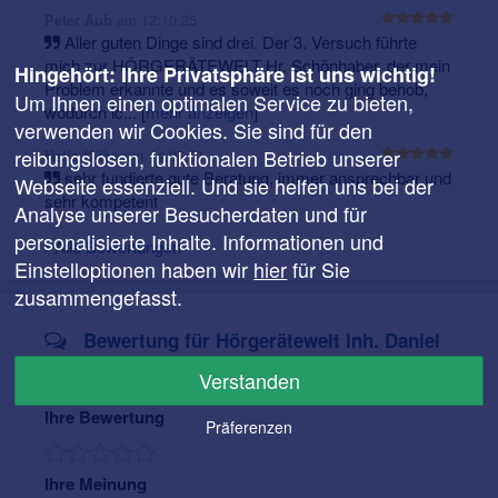
am 12.10.25
Peter Aub
Aller guten Dinge sind drei. Der 3. Versuch führte
mich zur HÖRGERÄTEWELT Hr. Schönhaber, der mein
Hingehört: Ihre Privatsphäre ist uns wichtig!
Problem erkannte und es soweit es noch ging behob,
Um Ihnen einen optimalen Service zu bieten,
wodurch lc...
[
mehr anzeigen
]
verwenden wir Cookies. Sie sind für den
reibungslosen, funktionalen Betrieb unserer
am 14.05.21
Hella Kühn
sehr fundierte gute Beratung, immer ansprechbar und
Webseite essenziell. Und sie helfen uns bei der
sehr kompetent
Analyse unserer Besucherdaten und für
personalisierte Inhalte. Informationen und
Alle Bewertungen
Einstelloptionen haben wir
hier
für Sie
zusammengefasst.
Bewertung für Hörgerätewelt Inh. Daniel
Schönhaber
Verstanden
Ihre Bewertung
Präferenzen
Ihre Meinung