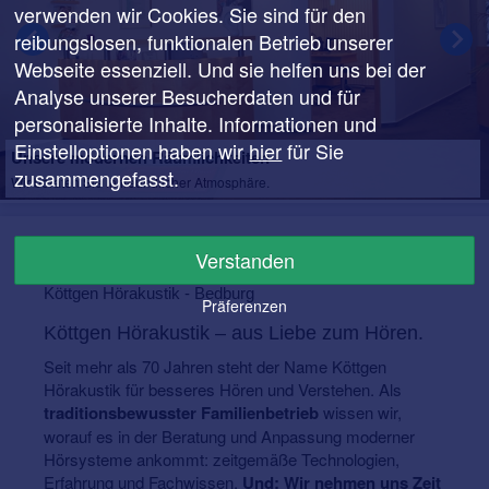
verwenden wir Cookies. Sie sind für den
reibungslosen, funktionalen Betrieb unserer
Webseite essenziell. Und sie helfen uns bei der
Analyse unserer Besucherdaten und für
personalisierte Inhalte. Informationen und
Einstelloptionen haben wir
hier
für Sie
Unsere modernen Räumlichkeiten
zusammengefasst.
Wir beraten Sie in freundlicher Atmosphäre.
Verstanden
Über
Köttgen Hörakustik - Bedburg
Präferenzen
Köttgen Hörakustik – aus Liebe zum Hören.
Seit mehr als 70 Jahren steht der Name Köttgen
Hörakustik für besseres Hören und Verstehen. Als
traditionsbewusster Familienbetrieb
wissen wir,
worauf es in der Beratung und Anpassung moderner
Hörsysteme ankommt: zeitgemäße Technologien,
Erfahrung und Fachwissen.
Und: Wir nehmen uns Zeit