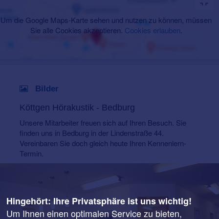
Um die Google Maps-Karte sehen und nutzen zu können, müssen
Sie alle Cookies akzeptieren.
Cookies erlauben
.
Bilder
Köttgen Hörakustik - Bedburg
Unsere Mitarbeiter freuen sich auf Ihren Besuch. Sie
finden uns in Bedburg in der Lindenstraße 44.
Vereinbaren Sie doch gleich heute Ihren Kennenlern-
Termin.
Hingehört: Ihre Privatsphäre ist uns wichtig!
Um Ihnen einen optimalen Service zu bieten,