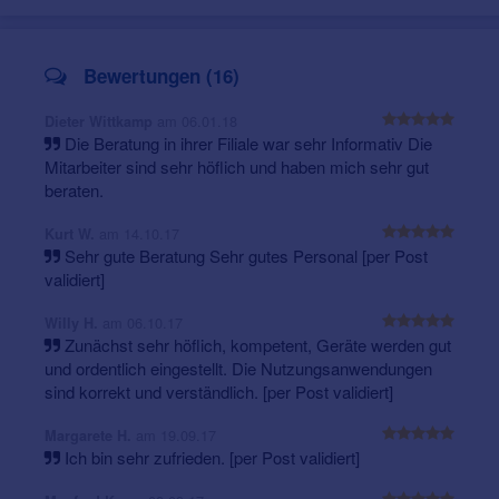
Spezialisten für Kinderversorgung (Pädakustik)
Otoplastiken aus eigenem Labor
Umfassende Nachbetreuung
Bewertungen (16)
Online-Hörtest
Audiotherapie
und
TRITON-Hörtraining
Prüfen Sie Ihr Hörvermögen - einfach & online
Apparative
Tinnitus-Versorgung
im Rahmen der
am 06.01.18
Dieter Wittkamp
TRT (Tinnitus-Retraining-Therapie)
Die Beratung in ihrer Filiale war sehr Informativ Die
Zubehör für Hörgeschädigte
Mitarbeiter sind sehr höflich und haben mich sehr gut
Gehörschutz
und In-Ear-Monitoring
beraten.
Eigener Hörgeräte-Reparaturservice
Lieferant aller Kassen
am 14.10.17
Kurt W.
Sehr gute Beratung Sehr gutes Personal [per Post
* zuzahlungsfrei für Versicherte der gesetzlichen Krankenkassen bei
validiert]
Vereinbaren Sie doch einen Kennenlern-
Vorlage einer ohrenfachärztlichen Verordnung, zuzüglich 10 €
Termin - unverbindlich und kostenfrei.
Hilfsmittelgebühr pro Gerät, Privatpreis ab 784,94 € pro Gerät
am 06.10.17
Willy H.
Zunächst sehr höflich, kompetent, Geräte werden gut
Nutzen Sie für Ihre Anfrage einfach die Kontakt-Box.
und ordentlich eingestellt. Die Nutzungsanwendungen
sind korrekt und verständlich. [per Post validiert]
am 19.09.17
Margarete H.
Ich bin sehr zufrieden. [per Post validiert]