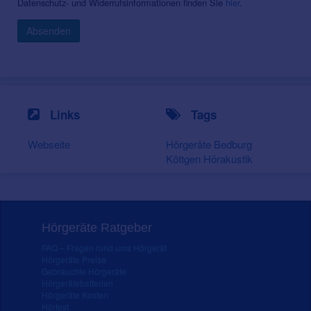
Datenschutz- und Widerrufsinformationen finden Sie
hier
.
Absenden
Links
Tags
Webseite
Hörgeräte Bedburg
Köttgen Hörakustik
Hörgeräte Ratgeber
FAQ – Fragen rund ums Hörgerät
Hörgeräte Preise
Gebrauchte Hörgeräte
Hörgerätebatterien
Hörgeräte Kosten
Hörtest