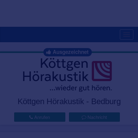
Togg
navig
Ausgezeichnet
Köttgen Hörakustik - Bedburg
Anrufen
Nachricht