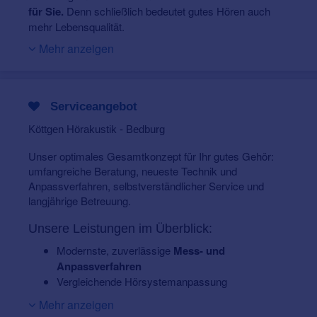
für Sie.
Denn schließlich bedeutet gutes Hören auch
mehr Lebensqualität.
Mehr anzeigen
Unser sorgfältig zusammengestelltes Sortiment umfasst
Marken-Hörgeräte führender Hersteller
. Vom
Premium- bis zum zuzahlungsfreien* Gerät, ob
maßangefertigte Im-Ohr-Modelle oder Geräte, die hinter
Serviceangebot
dem Ohr getragen werden - wir bieten Ihnen geeignete
Hörsysteme
für Ihren individuellen Hörbedarf und
Köttgen Hörakustik - Bedburg
Geldbeutel
.
Unser optimales Gesamtkonzept für Ihr gutes Gehör:
Ihr Gehör ist bei uns in den besten Händen. In 58 Filialen
umfangreiche Beratung, neueste Technik und
im Rheinland werden Sie durch unsere
qualifizierten
Anpassverfahren, selbstverständlicher Service und
Hörakustiker-Meister und -Gesellen
vertrauensvoll
langjährige Betreuung.
und individuell betreut. Unsere Mitarbeiter nehmen
regelmäßig an Fort-und Weiterbildungsmaßnahmen teil.
Unsere Leistungen im Überblick:
Kostenloses Info-Paket bestellen
Modernste, zuverlässige
Mess- und
Informativer Ratgeber mit Hörgeräte-Muster
Anpassverfahren
Vergleichende Hörsystemanpassung
Digitale Hörsysteme
Mehr anzeigen
Hörgeräte zum Nulltarif*