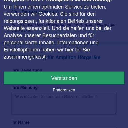
Um Ihnen einen optimalen Service zu bieten,
Bewertungen (0)
verwenden wir Cookies. Sie sind für den
reibungslosen, funktionalen Betrieb unserer
Es sind noch keine Bewertungen für Amplifon Hörgeräte
Webseite essenziell. Und sie helfen uns bei der
vorhanden.
Analyse unserer Besucherdaten und für
personalisierte Inhalte. Informationen und
Einstelloptionen haben wir
hier
für Sie
zusammengefasst.
Bewertung für Amplifon Hörgeräte
Ihre Bewertung
Verstanden
Ihre Meinung
Präferenzen
Ihr Name