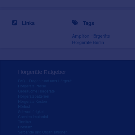
Links
Tags
Amplifon Hörgeräte
Hörgeräte Berlin
Hörgeräte Ratgeber
FAQ – Fragen rund ums Hörgerät
Hörgeräte Preise
Gebrauchte Hörgeräte
Hörgerätebatterien
Hörgeräte Kosten
Hörtest
Schwerhörigkeit
Cochlea Implantat
Tinnitus
Hörsturz
Verbände und Organisationen