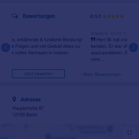
Bewertungen
Ø 5,0
am 24.11.20
Ursula O.
Herr W. hat mich kompetent, freundlich, geduldig
beraten. Er war offen für alle Fragen bereit mit mir
auszuprobieren. Er hat Zeit gelassen, damit ich mit
vers...
Jetzt bewerten
Mehr Bewertungen
Adresse
Hauptstraße 87
12159 Berlin