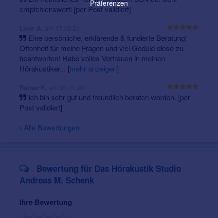
Präferenzen
Unser Sortiment umfasst
alle Hörgeräte-Hersteller
empfehlenswert! [per Post validiert]
und Bauformen von Nulltarif- bis Premium-
Hörgeräten mit ihrem smarten Zubehör
. Als
am 17.02.21
Lone A.
Geschäftsführer und Hörakustikmeister setze ich,
Eine persönliche, erklärende & fundierte Beratung!
Andreas M. Schenk, auf die permanente individuelle
Offenheit für meine Fragen und viel Geduld diese zu
Weiterentwicklung und Innovationsbereitschaft aller
beantworten! Habe volles Vertrauen in meinen
Mitarbeiter. Denn das ist eine der wichtigsten
Hörakustiker...
[
mehr anzeigen
]
Voraussetzungen für die
Garantie unserer
am 30.11.20
Qualitätsleistungen und Ihre langfristige
Reiner K.
Ich bin sehr gut und freundlich beraten worden. [per
Zufriedenheit!
Überzeugen Sie sich selbst und lernen
Post validiert]
Sie uns persönlich kennen.
Mein Team und ich heißen Sie herzlich willkommen.
Alle Bewertungen
Ihr Andreas M. Schenk
Für einen persönlichen Termin ohne mögliche
Wartezeiten, rufen Sie uns einfach an oder senden
Bewertung für Das Hörakustik Studio
Sie uns Ihre Termin-Anfrage.
Andreas M. Schenk
Ihre Bewertung
Unsere Öffnungszeiten: