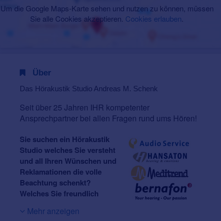
Um die Google Maps-Karte sehen und nutzen zu können, müssen
Sie alle Cookies akzeptieren.
Cookies erlauben
.
Über
Das Hörakustik Studio Andreas M. Schenk
Seit über 25 Jahren IHR kompetenter
Ansprechpartner bei allen Fragen rund ums Hören!
Sie suchen ein Hörakustik
Studio welches Sie versteht
und all Ihren Wünschen und
Reklamationen die volle
Beachtung schenkt?
Welches Sie freundlich
berät und bei dem Ihre
Mehr anzeigen
Hörsystemanpassung