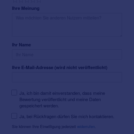
Montag - Freitag:
9:00 - 13:00 und 14:00 - 18:00 Uhr
Ihre Meinung
Samstag:
nach Vereinbarung
Nicht gut zu Fuß?
Im Rahmen unseres
Mobilitätsservice führen wir
auch Hausbesuche
durch.
Ein Anruf genügt.
Ihr Name
Ihre E-Mail-Adresse (wird nicht veröffentlicht)
Ja, ich bin damit einverstanden, dass meine
Bewertung veröffentlicht und meine Daten
gespeichert werden.
Ja, bei Rückfragen dürfen Sie mich kontaktieren.
Sie können Ihre Einwilligung jederzeit
widerrufen
.