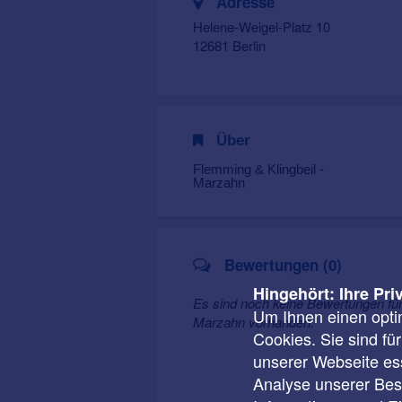
Adresse
Helene-Weigel-Platz 10
12681 Berlin
Über
Flemming & Klingbeil -
Marzahn
Bewertungen (0)
Hingehört: Ihre Pri
Es sind noch keine Bewertungen für
Um Ihnen einen opti
Marzahn vorhanden.
Cookies. Sie sind fü
unserer Webseite ess
Analyse unserer Besu