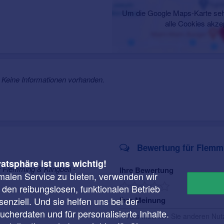
Um die Google Maps-Karte seh
alle Cookies akze
Keine Informationen vorhanden.
Bewertung für Flemmi
vatsphäre ist uns wichtig!
 Flemming & Klingbeil -
Ihre Bewertung
malen Service zu bieten, verwenden wir
r den reibungslosen, funktionalen Betrieb
enziell. Und sie helfen uns bei der
Ihre Meinung
cherdaten und für personalisierte Inhalte.