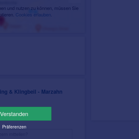
en und nutzen zu können, müssen Sie
ptieren.
Cookies erlauben
.
ng & Klingbeil - Marzahn
Verstanden
Präferenzen