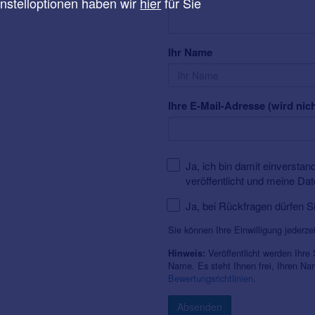
instelloptionen haben wir
hier
für Sie
Ihr Name
Ihre E-Mail-Adresse (wird nich
Ja, ich bin damit einversta
veröffentlicht und meine Da
Ja, bei Rückfragen dürfen S
Sie können Ihre Einwilligung jederze
Veröffentlicht werden Ihre
Hinweis:
Name. Es steht Ihnen frei, Ihren N
Bewertungsrichtlinien
.
Absenden