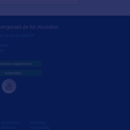
ergeraet.de für Akustiker
s für Hörakustiker
werden
ter
tenlos registrieren
Anmelden
e M'gladbach
Hörgeräte
e München
Regensburg