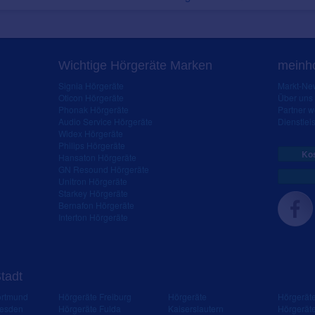
Wichtige Hörgeräte Marken
meinho
Signia Hörgeräte
Markt-New
Oticon Hörgeräte
Über uns
Phonak Hörgeräte
Partner 
Audio Service Hörgeräte
Dienstleis
Widex Hörgeräte
Philips Hörgeräte
Kos
Hansaton Hörgeräte
GN Resound Hörgeräte
Unitron Hörgeräte
Starkey Hörgeräte
Bernafon Hörgeräte
Interton Hörgeräte
Stadt
ortmund
Hörgeräte Freiburg
Hörgeräte
Hörgerät
resden
Hörgeräte Fulda
Kaiserslautern
Hörgerät