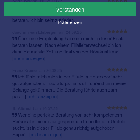
am 29.09.25
Karin Bischof
Frau Storp ist eine kompetente, freundliche Vertreterin
Verstanden
von HörPartner. Sie hat mich außerordentlich gut
beraten. ich bin sehr zufrieden.
Präferenzen
am 24.09.25
Joachim van Elsbergen
Über eine Empfehlung habe ich mich in dieser Filiale
beraten lassen. Nach einem Filialleiterwechsel bin ich
dann die meiste Zeit und final von der Hörakustikmei...
[
mehr anzeigen
]
am 26.08.25
Franz Kramer
Ich fühle mich mich in der Filiale In Hellersdorf sehr
gut aufgehoben. Frau Storps hat sich rührend um meine
Belange gekümmert. Die Beratung führte auch zum
pas...
[
mehr anzeigen
]
am 16.07.25
B. Albrecht
Wer eine perfekte Beratung von sehr kompetentem
Personal in einem ausgesprochen freundlichem Umfeld
sucht, ist in dieser Filiale genau richtig aufgehoben.
Super...
[
mehr anzeigen
]