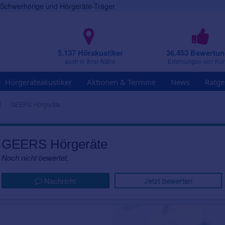
r Schwerhörige und Hörgeräte-Träger
5.137 Hörakustiker
36.453 Bewertu
auch in Ihrer Nähe
Erfahrungen von Ku
Hörgeräteakustiker
Aktionen & Termine
News
Ratge
d
GEERS Hörgeräte
GEERS Hörgeräte
Noch nicht bewertet.
Nachricht
Jetzt bewerten