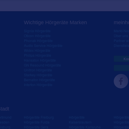
Wichtige Hörgeräte Marken
meinho
Signia Hörgeräte
Markt-New
Oticon Hörgeräte
Über uns
Phonak Hörgeräte
Partner 
Audio Service Hörgeräte
Dienstleis
Widex Hörgeräte
Philips Hörgeräte
Kos
Hansaton Hörgeräte
GN Resound Hörgeräte
Unitron Hörgeräte
Starkey Hörgeräte
Bernafon Hörgeräte
Interton Hörgeräte
Stadt
ortmund
Hörgeräte Freiburg
Hörgeräte
Hörgerät
resden
Hörgeräte Fulda
Kaiserslautern
Hörgerät
isburg
Hörgeräte Gera
Hörgeräte Karlsruhe
Hörgerät