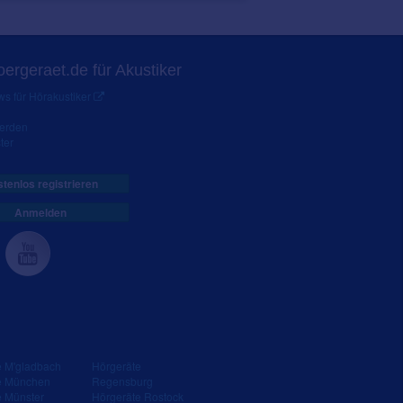
ergeraet.de für Akustiker
s für Hörakustiker
werden
ter
tenlos registrieren
Anmelden
e M'gladbach
Hörgeräte
e München
Regensburg
e Münster
Hörgeräte Rostock