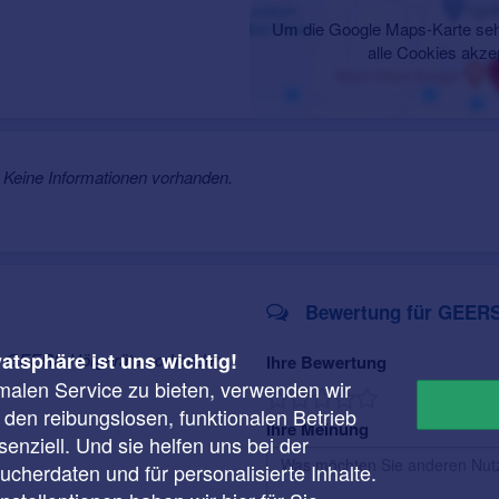
Um die Google Maps-Karte seh
alle Cookies akze
Keine Informationen vorhanden.
Bewertung für GEERS
vatsphäre ist uns wichtig!
ür GEERS Hörgeräte vorhanden.
Ihre Bewertung
malen Service zu bieten, verwenden wir
r den reibungslosen, funktionalen Betrieb
Ihre Meinung
enziell. Und sie helfen uns bei der
cherdaten und für personalisierte Inhalte.