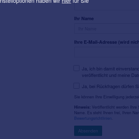
instelloptionen haben wir
hier
für Sie
Ihr Name
Ihre E-Mail-Adresse (wird nich
Ja, ich bin damit einversta
veröffentlicht und meine Da
Ja, bei Rückfragen dürfen S
Sie können Ihre Einwilligung jederze
Veröffentlicht werden Ihre
Hinweis:
Name. Es steht Ihnen frei, Ihren N
Bewertungsrichtlinien
.
Absenden