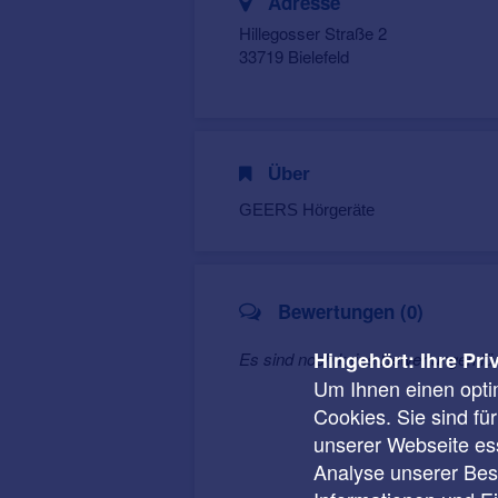
Adresse
Hillegosser Straße 2
33719 Bielefeld
Über
GEERS Hörgeräte
Bewertungen (0)
Hingehört: Ihre Pri
Es sind noch keine Bewertungen f
Um Ihnen einen opti
Cookies. Sie sind fü
unserer Webseite ess
Analyse unserer Besu