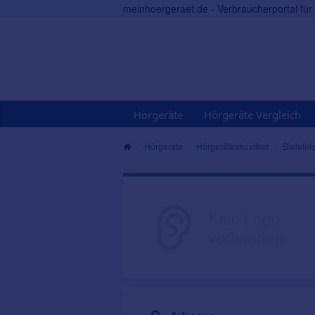
meinhoergeraet.de - Verbraucherportal fü
Hörgeräte
Hörgeräte Vergleich
Hörgeräte
Hörgeräteakustiker
Bielefel