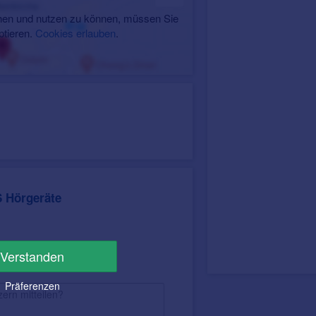
en und nutzen zu können, müssen Sie
ptieren.
Cookies erlauben
.
 Hörgeräte
Verstanden
Präferenzen