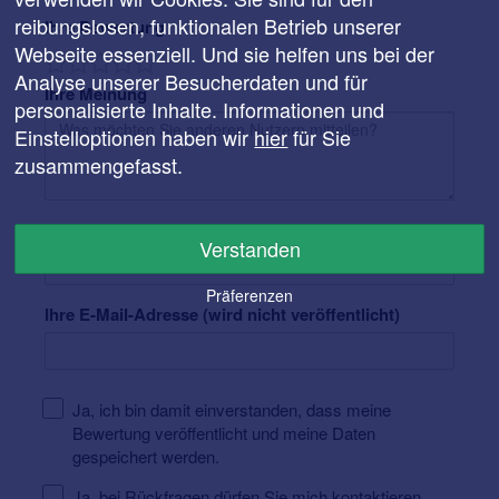
reibungslosen, funktionalen Betrieb unserer
Ihre Bewertung
Webseite essenziell. Und sie helfen uns bei der
Analyse unserer Besucherdaten und für
Ihre Meinung
personalisierte Inhalte. Informationen und
Einstelloptionen haben wir
hier
für Sie
zusammengefasst.
Ihr Name
Verstanden
Präferenzen
Ihre E-Mail-Adresse (wird nicht veröffentlicht)
Ja, ich bin damit einverstanden, dass meine
Bewertung veröffentlicht und meine Daten
gespeichert werden.
Ja, bei Rückfragen dürfen Sie mich kontaktieren.