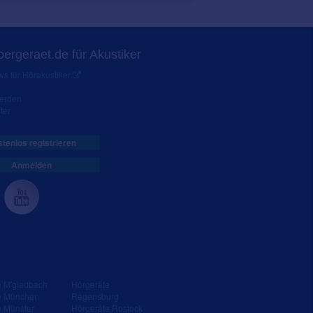
ergeraet.de für Akustiker
s für Hörakustiker
werden
ter
tenlos registrieren
Anmelden
e M'gladbach
Hörgeräte
e München
Regensburg
e Münster
Hörgeräte Rostock