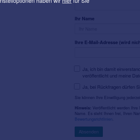
instelloptionen haben wir
hier
für Sie
Ihr Name
Ihre E-Mail-Adresse (wird nich
Ja, ich bin damit einversta
veröffentlicht und meine Da
Ja, bei Rückfragen dürfen S
Sie können Ihre Einwilligung jederze
Veröffentlicht werden Ihre
Hinweis:
Name. Es steht Ihnen frei, Ihren N
Bewertungsrichtlinien
.
Absenden