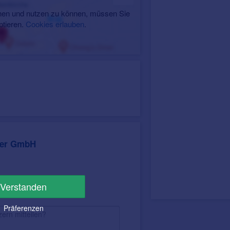
en und nutzen zu können, müssen Sie
ptieren.
Cookies erlauben
.
fer GmbH
Verstanden
Präferenzen