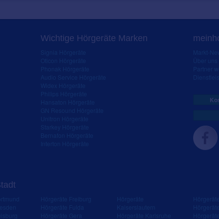
Wichtige Hörgeräte Marken
meinho
Signia Hörgeräte
Markt-New
Oticon Hörgeräte
Über uns
Phonak Hörgeräte
Partner 
Audio Service Hörgeräte
Dienstleis
Widex Hörgeräte
Philips Hörgeräte
Kos
Hansaton Hörgeräte
GN Resound Hörgeräte
Unitron Hörgeräte
Starkey Hörgeräte
Bernafon Hörgeräte
Interton Hörgeräte
Stadt
ortmund
Hörgeräte Freiburg
Hörgeräte
Hörgerät
resden
Hörgeräte Fulda
Kaiserslautern
Hörgerät
isburg
Hörgeräte Gera
Hörgeräte Karlsruhe
Hörgerät