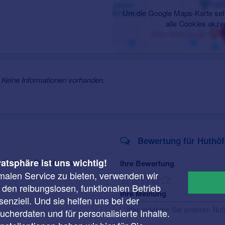
Um die Google Maps-Karte seh
alle Cookies akze
Keine Informationen vorhanden.
Bewertung für Huthö
vatsphäre ist uns wichtig!
ür Huthöfer GmbH vorhanden.
Ihre Bewertung
malen Service zu bieten, verwenden wir
r den reibungslosen, funktionalen Betrieb
Ihre Meinung
enziell. Und sie helfen uns bei der
cherdaten und für personalisierte Inhalte.