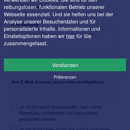
reibungslosen, funktionalen Betrieb unserer
Ihre Bewertung
Webseite essenziell. Und sie helfen uns bei der
Analyse unserer Besucherdaten und für
Ihre Meinung
personalisierte Inhalte. Informationen und
Einstelloptionen haben wir
hier
für Sie
zusammengefasst.
Ihr Name
Verstanden
Präferenzen
Ihre E-Mail-Adresse (wird nicht veröffentlicht)
Ja, ich bin damit einverstanden, dass meine
Bewertung veröffentlicht und meine Daten
gespeichert werden.
Ja, bei Rückfragen dürfen Sie mich kontaktieren.