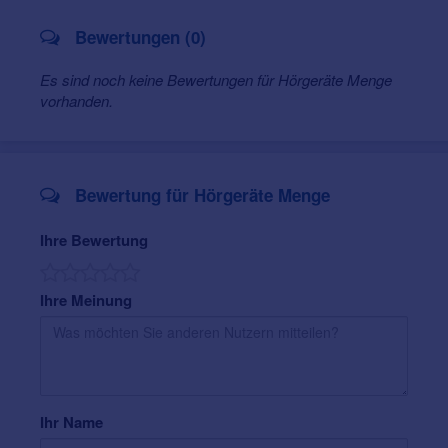
Motorradgehörschutz, Schwimmschutz,
Gehörschutz für laute Umgebungen
Bewertungen (0)
In-Ear Monitoring: Beratung & Anpassung für
Musiker, Tontechniker & Audiophile; Individuelle
Es sind noch keine Bewertungen für Hörgeräte Menge
Orthoplastiken für perfekten Sitz
vorhanden.
Barrierefreies, modernes Ladenlokal mit
Wohlfühlatmosphäre
Persönlicher Service & langfristige
Kundenbetreuung
Bewertung für Hörgeräte Menge
Kaffee & entspannter Wartebereich bei jedem
Besuch
Terminvereinbarung telefonisch oder online
Ihre Bewertung
möglich
Ihre Meinung
Ihr Name