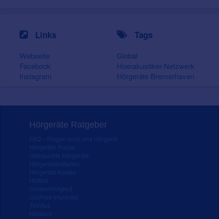
Links
Tags
Webseite
Global
Facebook
Hoerakustiker-Netzwerk
Instagram
Hörgeräte Bremerhaven
Hörgeräte Ratgeber
FAQ – Fragen rund ums Hörgerät
Hörgeräte Preise
Gebrauchte Hörgeräte
Hörgerätebatterien
Hörgeräte Kosten
Hörtest
Schwerhörigkeit
Cochlea Implantat
Tinnitus
Hörsturz