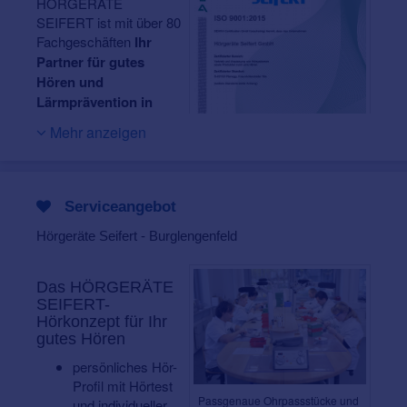
HÖRGERÄTE
SEIFERT ist mit über 80
Fachgeschäften
Ihr
Partner für gutes
Hören und
Lärmprävention in
Süddeutschland
.
Mehr anzeigen
Bereits seit 1962
engagieren sich unsere
Mitarbeiter mit hoher
Fachkenntnis und
Zertifizierte Qualität!
Serviceangebot
großem
Einfühlungsvermögen für bestmöglichen Hör-Erfolg und
Hörgeräte Seifert - Burglengenfeld
höchste Zufriedenheit jedes einzelnen Kunden.
Ihr Gehör ist bei uns in besten Händen!
Denn für
Das HÖRGERÄTE
unsere qualifizierten Hörakustikerinnen und
SEIFERT-
Hörkonzept für Ihr
Hörakustiker stehen Sie mit Ihren ganz persönlichen
gutes Hören
Wünsche und Anforderungen immer im Mittelpunkt. So
schaffen wir mit unserer großen Expertise und dem
persönliches Hör-
Einsatz modernster Mess- und Anpassverfahren die
Profil mit Hörtest
optimale Hörlösung für Sie – und eine verbesserte
Passgenaue
Ohrpassstücke
und
und individueller