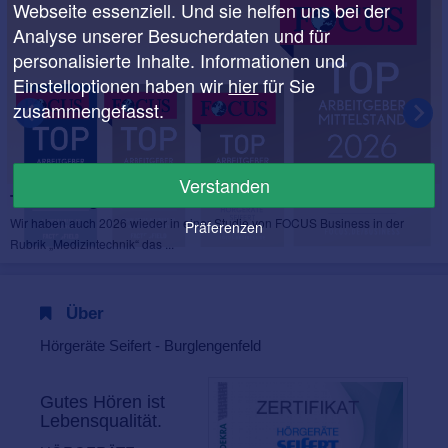
Webseite essenziell. Und sie helfen uns bei der
Analyse unserer Besucherdaten und für
personalisierte Inhalte. Informationen und
Einstelloptionen haben wir
hier
für Sie
zusammengefasst.
Verstanden
TOP-Arbeitgeber
Wir haben auch 2026 wieder in einer Studie von FOCUS Business in der
Präferenzen
Rubrik „Medizintechnik“ das ...
Über
Hörgeräte Seifert - Burglengenfeld
Gutes Hören ist
Lebensqualität.