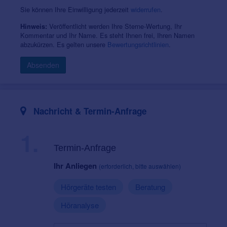
Termin-Wunsch online zu. Oder aber Sie kommen bei
Sie können Ihre Einwilligung jederzeit
widerrufen
.
uns vorbei.
Veröffentlicht werden Ihre Sterne-Wertung, Ihr
Hinweis:
Kommentar und Ihr Name. Es steht Ihnen frei, Ihren Namen
abzukürzen. Es gelten unsere
Bewertungsrichtlinien
.
Absenden
Nachricht & Termin-Anfrage
1.
Termin-Anfrage
Ihr Anliegen
(erforderlich, bitte auswählen)
Hörgeräte testen
Beratung
Höranalyse