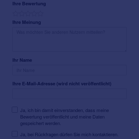
Ihre Bewertung
Ersatzgeräte im Reparaturfall
Service-Scheckheft
Hörgeräte-Versicherung
Ihre Meinung
nützliches Zubehör für spezielle Hörsituationen –
nicht nur für Hörgeräte-Träger
Kennenlern-Termin
individuelle Gehörschutz-Beratung
Unverbindlich und kostenlos vereinbaren.
maßgefertigte Gehörschutz-Lösungen für Freizeit
und Beruf aus dem eigenen Profi-Labor
In-Ear-Monitoring für professionellen
Ihr Name
Bühnensound und unmittelbaren Musikgenuss
Ihre E-Mail-Adresse (wird nicht veröffentlicht)
Ja, ich bin damit einverstanden, dass meine
Bewertung veröffentlicht und meine Daten
Lernen Sie uns und unsere Angebote kennen.
gespeichert werden.
Unverbindlich und kostenfrei. Vereinbaren Sie
einfach einen Termin.
Nutzen Sie hierfür unsere
Ja, bei Rückfragen dürfen Sie mich kontaktieren.
Kontaktbox, rufen Sie an oder schicken Sie uns Ihren