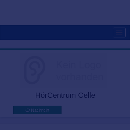
Togg
navig
HörCentrum Celle
Nachricht