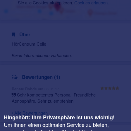
Sie alle Cookies akzeptieren.
Cookies erlauben
.
Über
HörCentrum Celle
Keine Informationen vorhanden.
Bewertungen (1)
am 06.01.17
Renate Rohde
Sehr kompettentes Personal. Freundliche
Atmosphäre. Sehr zu empfehlen.
Alle Bewertungen
Hingehört: Ihre Privatsphäre ist uns wichtig!
Um Ihnen einen optimalen Service zu bieten,