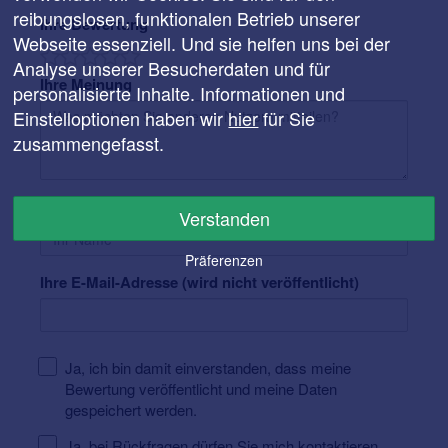
reibungslosen, funktionalen Betrieb unserer
Ihre Bewertung
Webseite essenziell. Und sie helfen uns bei der
Analyse unserer Besucherdaten und für
Ihre Meinung
personalisierte Inhalte. Informationen und
Einstelloptionen haben wir
hier
für Sie
zusammengefasst.
Ihr Name
Verstanden
Präferenzen
Ihre E-Mail-Adresse (wird nicht veröffentlicht)
Ja, ich bin damit einverstanden, dass meine
Bewertung veröffentlicht und meine Daten
gespeichert werden.
Ja, bei Rückfragen dürfen Sie mich kontaktieren.