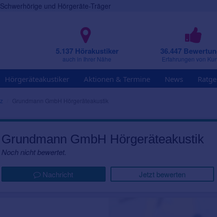
r Schwerhörige und Hörgeräte-Träger
5.137 Hörakustiker
36.447 Bewertu
auch in Ihrer Nähe
Erfahrungen von Ku
Hörgeräteakustiker
Aktionen & Termine
News
Ratge
z
Grundmann GmbH Hörgeräteakustik
Grundmann GmbH Hörgeräteakustik
Noch nicht bewertet.
Nachricht
Jetzt bewerten