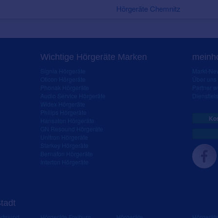
Hörgeräte Chemnitz
Wichtige Hörgeräte Marken
meinho
Signia Hörgeräte
Markt-New
Oticon Hörgeräte
Über uns
Phonak Hörgeräte
Partner 
Audio Service Hörgeräte
Dienstleis
Widex Hörgeräte
Philips Hörgeräte
Kos
Hansaton Hörgeräte
GN Resound Hörgeräte
Unitron Hörgeräte
Starkey Hörgeräte
Bernafon Hörgeräte
Interton Hörgeräte
Stadt
ortmund
Hörgeräte Freiburg
Hörgeräte
Hörgerät