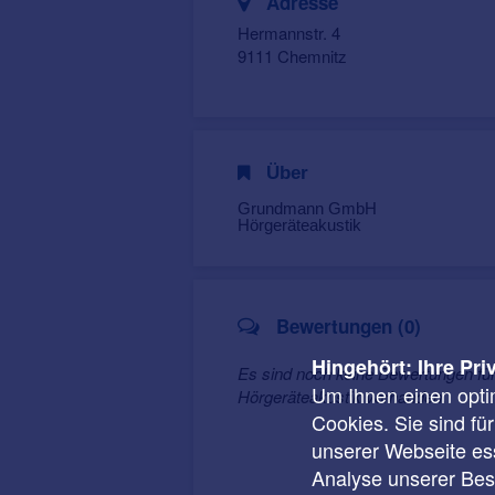
Adresse
Hermannstr. 4
9111 Chemnitz
Über
Grundmann GmbH
Hörgeräteakustik
Bewertungen (0)
Hingehört: Ihre Pri
Es sind noch keine Bewertungen 
Um Ihnen einen opti
Hörgeräteakustik vorhanden.
Cookies. Sie sind fü
unserer Webseite ess
Analyse unserer Besu