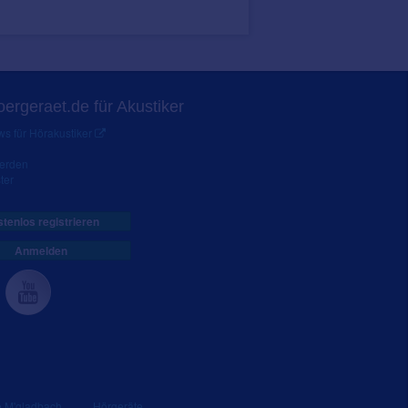
ergeraet.de für Akustiker
s für Hörakustiker
werden
ter
tenlos registrieren
Anmelden
e M'gladbach
Hörgeräte