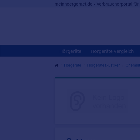
meinhoergeraet.de - Verbraucherportal fü
Hörgeräte
Hörgeräte Vergleich
Hörgeräte
Hörgeräteakustiker
Chemnit