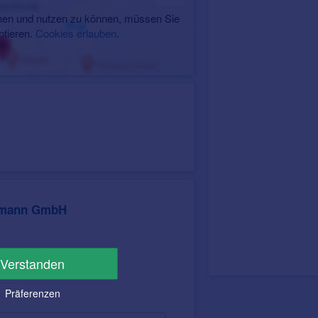
en und nutzen zu können, müssen Sie
ptieren.
Cookies erlauben
.
dmann GmbH
Verstanden
Präferenzen