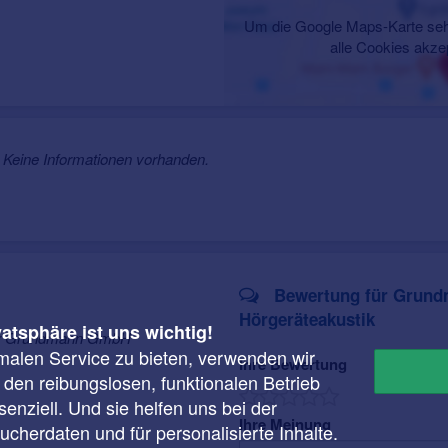
Um die Google Maps-Karte seh
alle Cookies akze
Keine Informationen vorhanden.
Bewertung für Grun
Hörgeräteakustik
vatsphäre ist uns wichtig!
für Grundmann GmbH
malen Service zu bieten, verwenden wir
Ihre Bewertung
r den reibungslosen, funktionalen Betrieb
enziell. Und sie helfen uns bei der
Ihre Meinung
cherdaten und für personalisierte Inhalte.