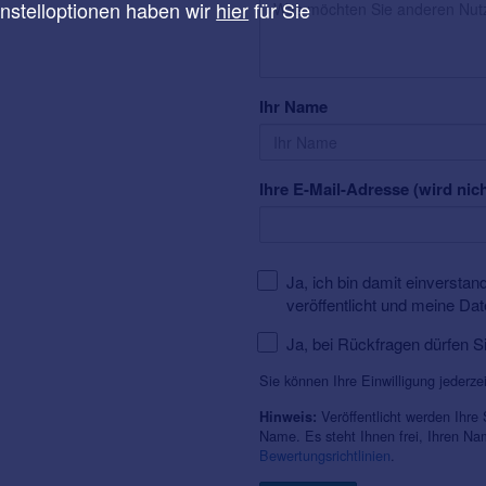
instelloptionen haben wir
hier
für Sie
Ihr Name
Ihre E-Mail-Adresse (wird nich
Ja, ich bin damit einversta
veröffentlicht und meine Da
Ja, bei Rückfragen dürfen S
Sie können Ihre Einwilligung jederze
Veröffentlicht werden Ihre
Hinweis:
Name. Es steht Ihnen frei, Ihren N
Bewertungsrichtlinien
.