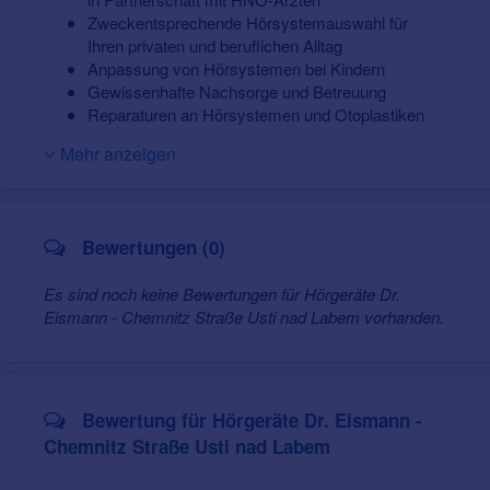
Klangeigenschaften oder passen weitere
Zweckentsprechende Hörsystemauswahl für
Testgeräte an.
Ihren privaten und beruflichen Alltag
Sie entscheiden sich völlig subjektiv für das beste
Anpassung von Hörsystemen bei Kindern
Hörgerät.
Gewissenhafte Nachsorge und Betreuung
Reparaturen an Hörsystemen und Otoplastiken
Hörsystemvergleich und Praxistest vor Ihrer
Mehr anzeigen
Kaufentscheidung
Ausführliche und verständliche, individuelle
Beratung
Qualifiziertes Anpassen von Hörsystemen durch
Bewertungen (0)
ausgebildete Hörakustiker (Meister und Gesellen)
Hörsystemanpassung mit modernster
Es sind noch keine Bewertungen für Hörgeräte Dr.
Computermesstechnik
Eismann - Chemnitz Straße Usti nad Labem vorhanden.
Hausbesuchsservice
Gehörschutz / Zubehör/ Pflegemittel/ Batterien
Vorträge und Infoveranstaltungen für Schulklassen
/ Pflegepersonal / Schwerhörige
Bewertung für Hörgeräte Dr. Eismann -
Chemnitz Straße Usti nad Labem