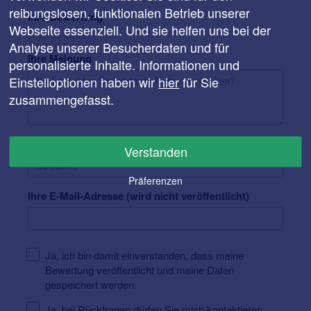
reibungslosen, funktionalen Betrieb unserer
Ihre Bewertung
Webseite essenziell. Und sie helfen uns bei der
Analyse unserer Besucherdaten und für
Ihre Meinung
personalisierte Inhalte. Informationen und
Einstelloptionen haben wir
hier
für Sie
zusammengefasst.
Ihr Name
Verstanden
Präferenzen
Ihre E-Mail-Adresse (wird nicht veröffentlicht)
Ja, ich bin damit einverstanden, dass meine
Bewertung veröffentlicht und meine Daten
gespeichert werden.
Ja, bei Rückfragen dürfen Sie mich kontaktieren.