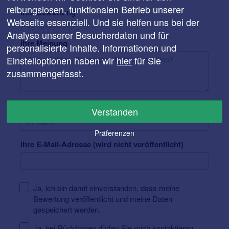
reibungslosen, funktionalen Betrieb unserer
Ihre Bewertung
Webseite essenziell. Und sie helfen uns bei der
Analyse unserer Besucherdaten und für
Ihre Meinung
personalisierte Inhalte. Informationen und
Einstelloptionen haben wir
hier
für Sie
zusammengefasst.
Ihr Name
Verstanden
Präferenzen
Ihre E-Mail-Adresse (wird nicht veröffentlicht)
Ja, ich bin damit einverstanden, dass meine
Bewertung veröffentlicht und meine Daten
gespeichert werden.
Ja, bei Rückfragen dürfen Sie mich kontaktieren.