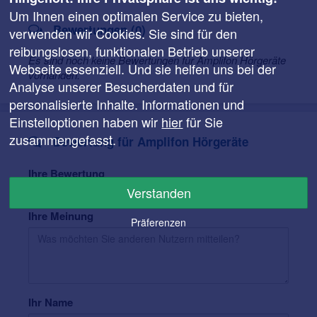
Um Ihnen einen optimalen Service zu bieten,
Bewertungen (0)
verwenden wir Cookies. Sie sind für den
reibungslosen, funktionalen Betrieb unserer
Es sind noch keine Bewertungen für Amplifon Hörgeräte
Webseite essenziell. Und sie helfen uns bei der
vorhanden.
Analyse unserer Besucherdaten und für
personalisierte Inhalte. Informationen und
Einstelloptionen haben wir
hier
für Sie
zusammengefasst.
Bewertung für Amplifon Hörgeräte
Ihre Bewertung
Verstanden
Ihre Meinung
Präferenzen
Ihr Name