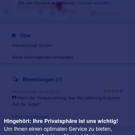
Sie alle Cookies akzeptieren.
Cookies erlauben
.
Über
Hörwerkstatt GmbH
Keine Informationen vorhanden.
Bewertungen (1)
am 02.09.24
Hartmut Huth
Nach der Vorauszahlung, war die Lieferung in kurzer
Zeit da. Super!
Alle Bewertungen
Hingehört: Ihre Privatsphäre ist uns wichtig!
Um Ihnen einen optimalen Service zu bieten,