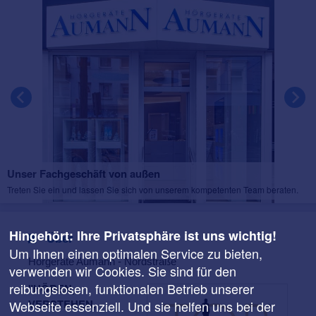
Unser Fachgeschäft von außen
Treten Sie ein und lassen Sie sich von unserem kompetenten Team beraten.
Hingehört: Ihre Privatsphäre ist uns wichtig!
Über
Um Ihnen einen optimalen Service zu bieten,
Hörgeräte Aumann - Nordstraße
verwenden wir Cookies. Sie sind für den
reibungslosen, funktionalen Betrieb unserer
"HÖREN,
VERSTEHEN,
Webseite essenziell. Und sie helfen uns bei der