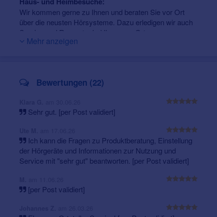
Haus- und Heimbesuche:
auch umfangreiches Zubehör – in unseren
Wir kommen gerne zu Ihnen und beraten Sie vor Ort
Fachgeschäften finden Sie alles rund um gutes Hören.
über die neusten Hörsysteme. Dazu erledigen wir auch
Als Spezialist in allen Fragen rund um gutes Hören und
Service und Reparatur bei Ihnen vor Ort.
Verstehen begleiten wir Sie auf dem Weg zu Ihrem
Mehr anzeigen
Telefonnummer unseres mobilen Außendienstes: 0172
Hörsystem.
8644010
Wir freuen uns auf Ihren Besuch!
Hörumgebungsanalyse:
Bei uns erhalten Sie vor der eigentlichen Beratung eine
Bewertungen (22)
Woche lang ein Hörumgebungsanalysesystem, welches
die unterschiedlichen Hörumgebungen im Alltag
am 30.06.26
Klara G.
analysiert, erfasst und auswertet.
Sehr gut. [per Post validiert]
Sennheiser TV Hörhilfen:
am 17.06.26
Ute M.
Mit unseren Sennheiser Produkten, können Sie den Ton
Ich kann die Fragen zu Produktberatung, Einstellung
Ihres Fernsehers oder Ihrer HiFi-Anlage in bester
der Hörgeräte und Informationen zur Nutzung und
Qualität genießen, ohne Ihre Umwelt zu stören.
Service mit "sehr gut" beantworten. [per Post validiert]
Cochlea-Implantate (CI):
am 11.06.26
CIs sind eine effektive Lösung zur Wiederherstellung
M.
[per Post validiert]
des Hörens bei hochgradigem bis vollständigem
Hörverlust. In dieser Filiale erhalten Sie eine
am 26.03.26
Johannes Z.
bestmögliche Beratung zu diesem Thema.