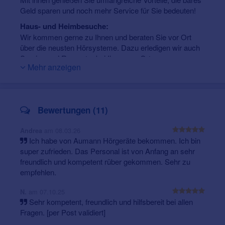
Ohr) Hörsystem bis hin zu hochmodernen, nahezu
Geld sparen und noch mehr Service für Sie bedeuten!
unsichtbaren Im-Ohr-Hörsystemen im Gehörgang – als
Haus- und Heimbesuche:
auch umfangreiches Zubehör – in unseren
Wir kommen gerne zu Ihnen und beraten Sie vor Ort
Fachgeschäften finden Sie alles rund um gutes Hören.
über die neusten Hörsysteme. Dazu erledigen wir auch
Als Spezialist in allen Fragen rund um gutes Hören und
Service und Reparatur bei Ihnen vor Ort.
Verstehen begleiten wir Sie auf dem Weg zu Ihrem
Mehr anzeigen
Telefonnummer unseres mobilen Außendienstes: 0172
Hörsystem.
8644010
Wir freuen uns auf Ihren Besuch!
Hörumgebungsanalyse:
Bei uns erhalten Sie vor der eigentlichen Beratung eine
Bewertungen (11)
Woche lang ein Hörumgebungsanalysesystem, welches
die unterschiedlichen Hörumgebungen im Alltag
am 08.03.26
Andrea
analysiert, erfasst und auswertet.
Ich habe von Aumann Hörgeräte bekommen. Ich bin
super zufrieden. Das Personal ist von Anfang an sehr
Sennheiser TV Hörhilfen:
freundlich und kompetent rüber gekommen. Sehr zu
Mit unseren Sennheiser Produkten, können Sie den Ton
empfehlen.
Ihres Fernsehers oder Ihrer HiFi-Anlage in bester
Qualität genießen, ohne Ihre Umwelt zu stören.
am 07.10.25
N.
Sehr kompetent, freundlich und hilfsbereit bei allen
Fragen. [per Post validiert]