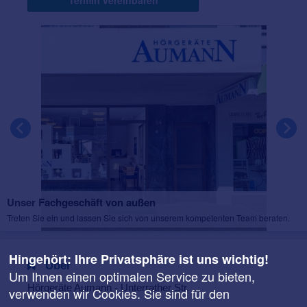
Termin vereinbaren
Unser Fachgeschäft von außen
Treten Sie ein und lassen Sie sich von unserem kompetenten Team beraten.
Hingehört: Ihre Privatsphäre ist uns wichtig!
Über
Um Ihnen einen optimalen Service zu bieten,
Hörgeräte Aumann - Unterrather Str.
verwenden wir Cookies. Sie sind für den