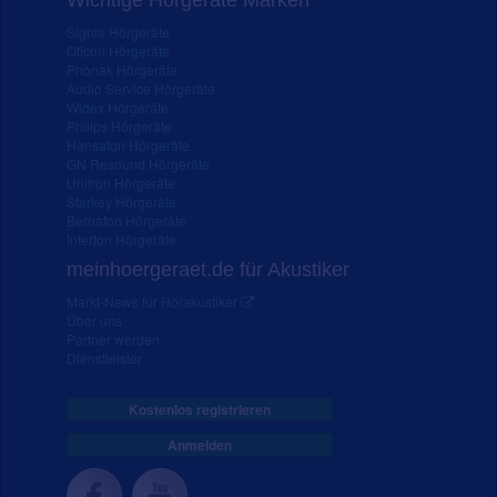
Wichtige Hörgeräte Marken
Signia Hörgeräte
Oticon Hörgeräte
Phonak Hörgeräte
Audio Service Hörgeräte
Widex Hörgeräte
Philips Hörgeräte
Hansaton Hörgeräte
GN Resound Hörgeräte
Unitron Hörgeräte
Starkey Hörgeräte
Bernafon Hörgeräte
Interton Hörgeräte
meinhoergeraet.de für Akustiker
Markt-News für Hörakustiker
Über uns
Partner werden
Dienstleister
Kostenlos registrieren
Anmelden