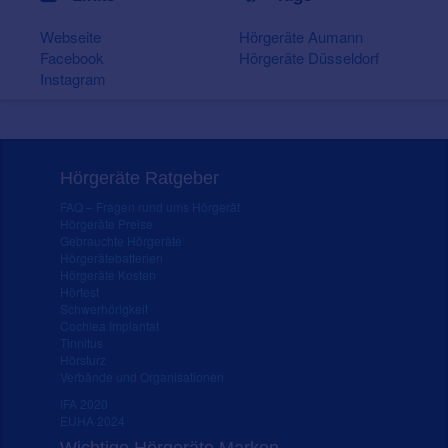
Webseite
Hörgeräte Aumann
Facebook
Hörgeräte Düsseldorf
Instagram
Hörgeräte Ratgeber
FAQ – Fragen rund ums Hörgerät
Hörgeräte Preise
Gebrauchte Hörgeräte
Hörgerätebatterien
Hörgeräte Kosten
Hörtest
Schwerhörigkeit
Cochlea Implantat
Tinnitus
Hörsturz
Verbände und Organisationen
IFA 2020
EUHA 2024