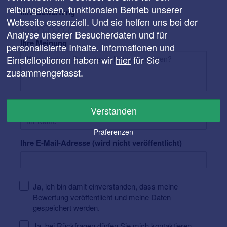
reibungslosen, funktionalen Betrieb unserer
Ihre Bewertung
Webseite essenziell. Und sie helfen uns bei der
Analyse unserer Besucherdaten und für
Ihre Meinung
personalisierte Inhalte. Informationen und
Einstelloptionen haben wir
hier
für Sie
zusammengefasst.
Ihr Name
Verstanden
Präferenzen
Ihre E-Mail-Adresse (wird nicht veröffentlicht)
Ja, ich bin damit einverstanden, dass meine
Bewertung veröffentlicht und meine Daten
gespeichert werden.
Ja, bei Rückfragen dürfen Sie mich kontaktieren.