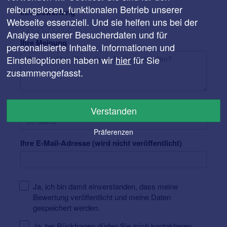
reibungslosen, funktionalen Betrieb unserer
Ihre Bewertung
Webseite essenziell. Und sie helfen uns bei der
Analyse unserer Besucherdaten und für
Ihre Meinung
personalisierte Inhalte. Informationen und
Einstelloptionen haben wir
hier
für Sie
zusammengefasst.
Ihr Name
Verstanden
Präferenzen
Ihre E-Mail-Adresse (wird nicht veröffentlicht)
Ja, ich bin damit einverstanden, dass meine
Bewertung veröffentlicht und meine Daten
gespeichert werden.
Ja, bei Rückfragen dürfen Sie mich kontaktieren.