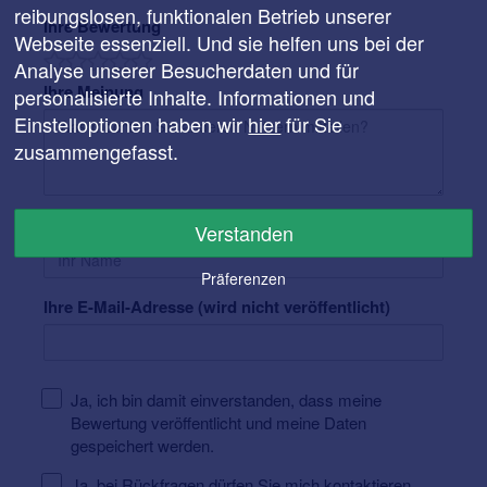
reibungslosen, funktionalen Betrieb unserer
Ihre Bewertung
Webseite essenziell. Und sie helfen uns bei der
Analyse unserer Besucherdaten und für
Ihre Meinung
personalisierte Inhalte. Informationen und
Einstelloptionen haben wir
hier
für Sie
zusammengefasst.
Ihr Name
Verstanden
Präferenzen
Ihre E-Mail-Adresse (wird nicht veröffentlicht)
Ja, ich bin damit einverstanden, dass meine
Bewertung veröffentlicht und meine Daten
gespeichert werden.
Ja, bei Rückfragen dürfen Sie mich kontaktieren.