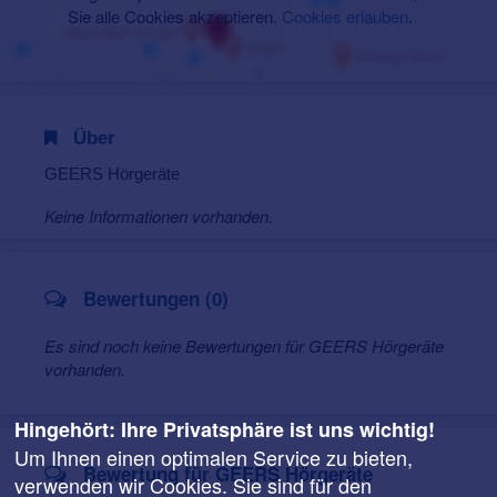
Sie alle Cookies akzeptieren.
Cookies erlauben
.
Über
GEERS Hörgeräte
Keine Informationen vorhanden.
Bewertungen (0)
Es sind noch keine Bewertungen für GEERS Hörgeräte
vorhanden.
Hingehört: Ihre Privatsphäre ist uns wichtig!
Um Ihnen einen optimalen Service zu bieten,
Bewertung für GEERS Hörgeräte
verwenden wir Cookies. Sie sind für den