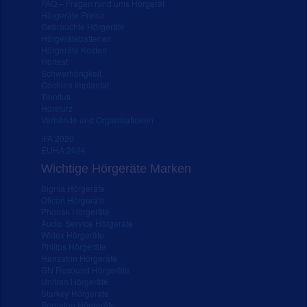
FAQ – Fragen rund ums Hörgerät
Hörgeräte Preise
Gebrauchte Hörgeräte
Hörgerätebatterien
Hörgeräte Kosten
Hörtest
Schwerhörigkeit
Cochlea Implantat
Tinnitus
Hörsturz
Verbände und Organisationen
IFA 2020
EUHA 2024
Wichtige Hörgeräte Marken
Signia Hörgeräte
Oticon Hörgeräte
Phonak Hörgeräte
Audio Service Hörgeräte
Widex Hörgeräte
Philips Hörgeräte
Hansaton Hörgeräte
GN Resound Hörgeräte
Unitron Hörgeräte
Starkey Hörgeräte
Bernafon Hörgeräte