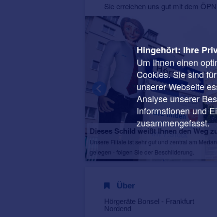
Sie erreichen uns gut mit dem ÖPNV
Hingehört: Ihre Pri
Um Ihnen einen opti
Cookies. Sie sind fü
unserer Webseite ess
Analyse unserer Besu
Informationen und E
zusammengefasst.
r Räumlichkeiten
Dieses Schild weißt Ihnen den Weg z
durch ein innovatives und
Unsere Filiale ist sehr gut und zentral am Merian
gen Sie sich selbst ...
gelegen - folgen Sie der Beschilderung.
Über
Hörgeräte Bonsel - Frankfurt
Nordend