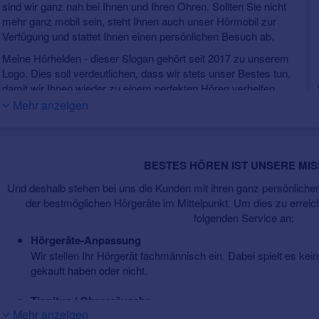
sind wir ganz nah bei Ihnen und Ihren Ohren. Sollten Sie nicht
mehr ganz mobil sein, steht Ihnen auch unser Hörmobil zur
Verfügung und stattet Ihnen einen persönlichen Besuch ab.
Meine Hörhelden - dieser Slogan gehört seit 2017 zu unserem
Logo. Dies soll verdeutlichen, dass wir stets unser Bestes tun,
damit wir Ihnen wieder zu einem perfekten Hören verhelfen.
Denn: gutes Hören bedeutet auch mehr Lebensqualität.
Mehr anzeigen
Wir sind erst zufrieden, wenn unsere Kunden am Ende sagen,
I
dass unsere Hörhelden ihre Mission erfolgreich erfüllt haben.
b
Genau deshalb erhalten Sie bei uns auch keine "0815-Lösung"
BESTES HÖREN IST UNSERE MIS
von der Stange, sondern nehmen uns alle Zeit, die für Ihre
perfekte Hörgeräteversorgung benötigt wird. Dazu stehen uns vielerl
Und deshalb stehen bei uns die Kunden mit ihren ganz persönlich
namhafter Hersteller zur Verfügung.
der bestmöglichen Hörgeräte im Mittelpunkt. Um dies zu erreic
folgenden Service an:
Bei Bonsel dreht sich die Welt um Ihre Ohren!
Hörgeräte-Anpassung
Wir stellen Ihr Hörgerät fachmännisch ein. Dabei spielt es kein
gekauft haben oder nicht.
Tinnitus / Ohrgeräusche
Mehr anzeigen
In unseren Tinnitus-Kompetenz-Zentren beraten wir Sie umf