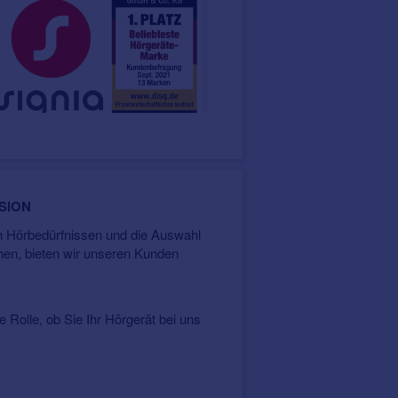
n unserem Sortiment:
Signia, die
eliebteste Hörgeräte-Marke
SION
ei Hörgeräte unterschiedlichster
en Hörbedürfnissen und die Auswahl
hen, bieten wir unseren Kunden
e Rolle, ob Sie Ihr Hörgerät bei uns
assend rund um das Thema Tinnitus.