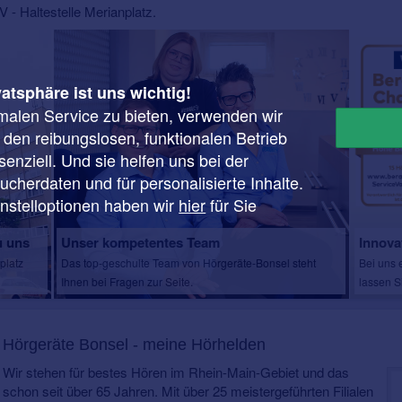
 - Haltestelle Merianplatz.
vatsphäre ist uns wichtig!
malen Service zu bieten, verwenden wir
r den reibungslosen, funktionalen Betrieb
enziell. Und sie helfen uns bei der
cherdaten und für personalisierte Inhalte.
instelloptionen haben wir
hier
für Sie
u uns
Unser kompetentes Team
Innova
platz
Das top-geschulte Team von Hörgeräte-Bonsel steht
Bei uns 
Ihnen bei Fragen zur Seite.
lassen S
Hörgeräte Bonsel - meine Hörhelden
Wir stehen für bestes Hören im Rhein-Main-Gebiet und das
schon seit über 65 Jahren. Mit über 25 meistergeführten Filialen