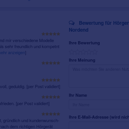
Triton-Hörtraining
Damit trainieren wir Ihr Gehör, sodass Sie Ton-, Lautstärke-, 
Bewertung für Hörgerä
wieder besser verstehen und wahrnehmen können.
Nordend
Gehörschutz
und mir verschiedene Modelle
Darunter zählen Standardgehörschutz und auch individuell
Ihre Bewertung
ls sehr freundlich und kompetnt
ehr anzeigen
]
Bonsel-Kundenkarte
Ihre Meinung
Dabei profitieren Sie von heldenhaften Vorteilen, wie einer Bat
Rabatten und vielem mehr!
Fernanpassung
Egal ob auf der Couch zu Hause oder im Urlaub in der Karibi
l, geduldig. [per Post validiert]
können Sie sich mit uns in Verbindung setzen, sodass auftret
Ihr Name
werden können.
rieden. [per Post validiert]
Cochlea-Implantate (CI)
Ein CI ist insbesondere für Menschen, deren Schwerhörigkeit 
Ihre E-Mail-Adresse (wird nich
t, gründlich und kundenwunsch-
vor allem das Sprachverstehen.
e nach dem richtigen Hörgerät