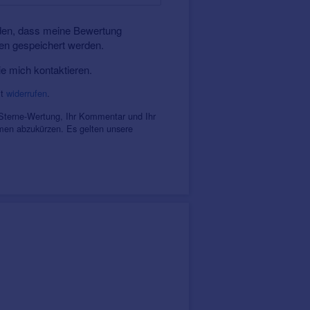
ndarbeit Hörlösungen die nicht nur
nden, dass meine Bewertung
egantes und exklusives Design
ten gespeichert werden.
ie mich kontaktieren.
it
widerrufen
.
 Sterne-Wertung, Ihr Kommentar und Ihr
amen abzukürzen. Es gelten unsere