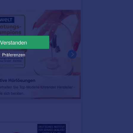
Verstanden
Präferenzen
tive Hörlösungen
Innenansicht unserer R
erhalten Sie Top-Modelle führender Hersteller -
Das Fachgeschäft besticht dur
ie sich beraten.
modernes Konzept - überzeugen