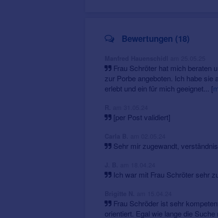
Bewertungen (18)
am 25.05.25
Manfred Hauenschidl
Frau Schröter hat mich beraten 
zur Porbe angeboten. Ich habe sie a
erlebt und ein für mich geeignet...
[
m
am 31.05.24
R.
[per Post validiert]
am 02.05.24
Carla B.
Sehr mir zugewandt, verständnisvol
am 18.04.24
J. B.
Ich war mit Frau Schröter sehr zuf
am 15.04.24
Brigitte N.
Frau Schröder ist sehr kompeten
orientiert. Egal wie lange die Such