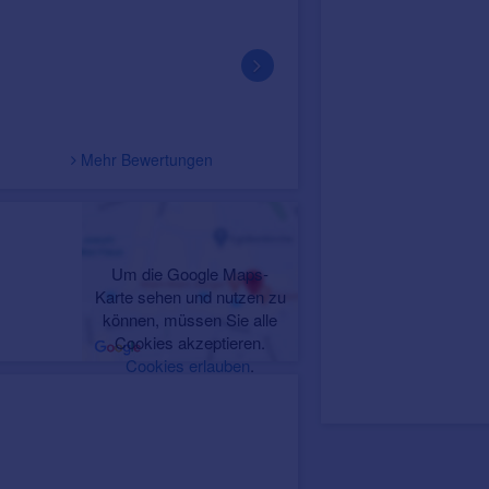
am 15.04.24
Brigitte N.
Frau Schröder ist sehr kompetent,
kundenwunsch-orientiert. Egal wie l
dem richtigen Hörgerät dauert, es ist i
Mehr Bewertungen
Um die Google Maps-
Karte sehen und nutzen zu
können, müssen Sie alle
Cookies akzeptieren.
Cookies erlauben
.