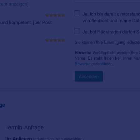
ehr anzeigen
]
Hörschmuck
Unsere diplomierte Schmuckdesignerin fertigt in liebevoller Ha
Ja, ich bin damit einversta
äußerst diskret ist, sondern sich darüber hinaus durch ein el
veröffentlicht und meine Da
und kompetent. [per Post
auszeichnen.
Ja, bei Rückfragen dürfen S
Sie können Ihre Einwilligung jederze
Veröffentlicht werden Ihre
Hinweis:
Name. Es steht Ihnen frei, Ihren N
Bewertungsrichtlinien
.
Absenden
ge
Termin-Anfrage
Ihr Anliegen
(erforderlich, bitte auswählen)