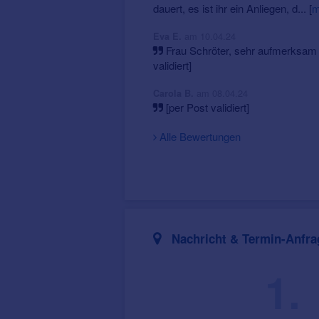
dauert, es ist ihr ein Anliegen, d...
[
m
am 10.04.24
Eva E.
Frau Schröter, sehr aufmerksam 
validiert]
am 08.04.24
Carola B.
[per Post validiert]
Alle Bewertungen
Nachricht & Termin-Anfra
1.