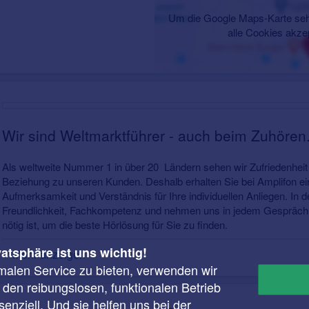
Um die Google Maps-Karte seh
alle Cookies akze
Wir sind Weltmarktführer - auch beim Zuhören
Als weltweite Nummer 1 in über 20 Ländern sehen wir Zufriedenheit 
Beziehung zu unseren Kunden. Deshalb erhalten Sie bei Amplifon 
Aufmerksamkeit und Verständnis für Ihre individuellen Anliegen. In d
Freundlichkeit, Fachkompetenz und nehmen uns in jedem Gespräch m
nötig ist, um die beste Hörlösung für Sie zu finden.
vatsphäre ist uns wichtig!
Mehr anzeigen
malen Service zu bieten, verwenden wir
r den reibungslosen, funktionalen Betrieb
enziell. Und sie helfen uns bei der