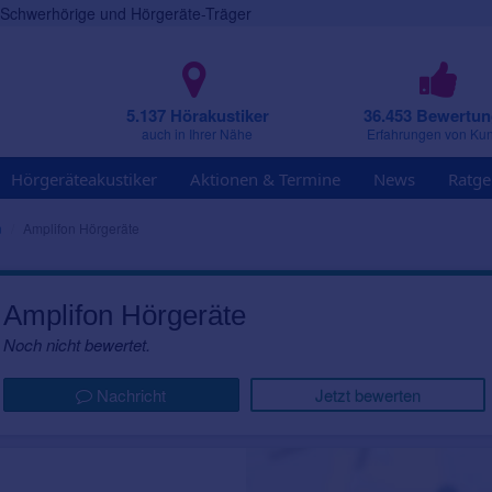
r Schwerhörige und Hörgeräte-Träger
5.137 Hörakustiker
36.453 Bewertu
auch in Ihrer Nähe
Erfahrungen von Ku
Hörgeräteakustiker
Aktionen & Termine
News
Ratge
n
Amplifon Hörgeräte
Amplifon Hörgeräte
Noch nicht bewertet.
Nachricht
Jetzt bewerten