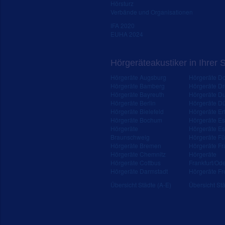
Hörsturz
Verbände und Organisationen
IFA 2020
EUHA 2024
Hörgeräteakustiker in Ihrer 
Hörgeräte Augsburg
Hörgeräte D
Hörgeräte Bamberg
Hörgeräte D
Hörgeräte Bayreuth
Hörgeräte Du
Hörgeräte Berlin
Hörgeräte Dü
Hörgeräte Bielefeld
Hörgeräte Erf
Hörgeräte Bochum
Hörgeräte E
Hörgeräte
Hörgeräte Es
Braunschweig
Hörgeräte Fü
Hörgeräte Bremen
Hörgeräte Fr
Hörgeräte Chemnitz
Hörgeräte
Hörgeräte Cottbus
Frankfurt/Od
Hörgeräte Darmstadt
Hörgeräte Fr
Übersicht Städte (A-E)
Übersicht Stä