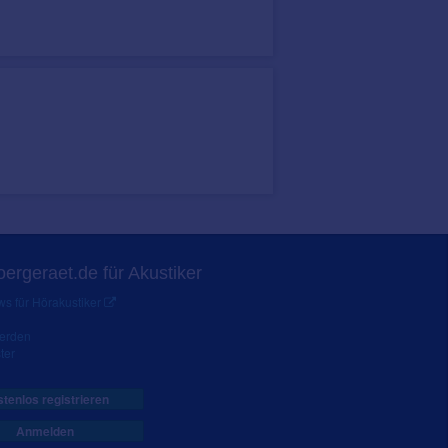
ergeraet.de für Akustiker
s für Hörakustiker
werden
ter
tenlos registrieren
Anmelden