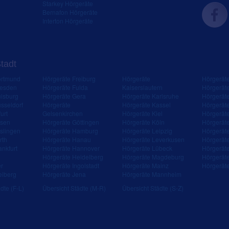
Starkey Hörgeräte
Bernafon Hörgeräte
Interton Hörgeräte
Stadt
ortmund
Hörgeräte Freiburg
Hörgeräte
Hörgerät
resden
Hörgeräte Fulda
Kaiserslautern
Hörgerät
isburg
Hörgeräte Gera
Hörgeräte Karlsruhe
Hörgerät
sseldorf
Hörgeräte
Hörgeräte Kassel
Hörgerät
urt
Gelsenkirchen
Hörgeräte Kiel
Hörgerät
ssen
Hörgeräte Göttingen
Hörgeräte Köln
Hörgerät
slingen
Hörgeräte Hamburg
Hörgeräte Leipzig
Hörgerät
rth
Hörgeräte Hanau
Hörgeräte Leverkusen
Hörgerät
ankfurt
Hörgeräte Hannover
Hörgeräte Lübeck
Hörgerät
Hörgeräte Heidelberg
Hörgeräte Magdeburg
Hörgerät
er
Hörgeräte Ingolstadt
Hörgeräte Mainz
Hörgerät
eiberg
Hörgeräte Jena
Hörgeräte Mannheim
dte (F-L)
Übersicht Städte (M-R)
Übersicht Städte (S-Z)