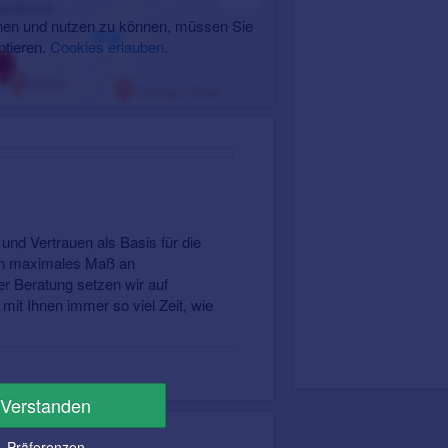
en und nutzen zu können, müssen Sie
ptieren.
Cookies erlauben
.
.
und Vertrauen als Basis für die
ein maximales Maß an
er Beratung setzen wir auf
it Ihnen immer so viel Zeit, wie
Verstanden
Präferenzen