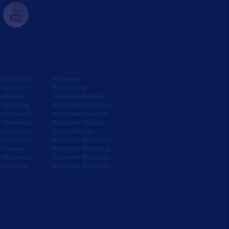
e M'gladbach
Hörgeräte
e München
Regensburg
e Münster
Hörgeräte Rostock
e Nürnberg
Hörgeräte Schweinfurt
e Offenbach
Hörgeräte Schwerin
e Oldenburg
Hörgeräte Stuttgart
e Osnabrück
Hörgeräte Ulm
e Paderborn
Hörgeräte Wiesbaden
e Passau
Hörgeräte Wolfsburg
e Pforzheim
Hörgeräte Würzburg
e Potsdam
Hörgeräte Wuppertal