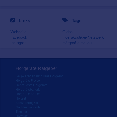
Links
Tags
Webseite
Global
Facebook
Hoerakustiker-Netzwerk
Instagram
Hörgeräte Hanau
Hörgeräte Ratgeber
FAQ – Fragen rund ums Hörgerät
Hörgeräte Preise
Gebrauchte Hörgeräte
Hörgerätebatterien
Hörgeräte Kosten
Hörtest
Schwerhörigkeit
Cochlea Implantat
Tinnitus
Hörsturz