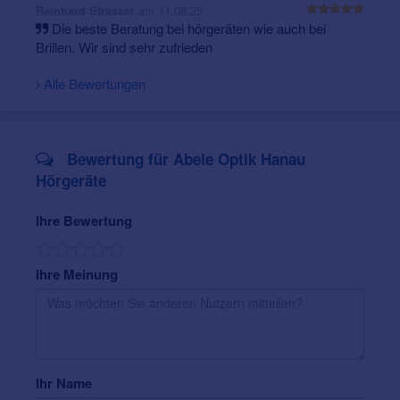
am 11.08.25
Reinhard Strasser
Die beste Beratung bei hörgeräten wie auch bei
Abele Servicekarte
:
Brillen. Wir sind sehr zufrieden
· Jahresbedarf an Batterien (36 pro Gerät) für 6 Jahre
Alle Bewertungen
oder Akku-Ladestation
· Reinigungs- und Pflegeset
· Regelmäßige Reinigung Ihrer Otoplastik
· Jährlicher Hörtest zur Kontrolle Ihrer Hörleistung
Bewertung für Abele Optik Hanau
· ¼-jährliche Kontrollen des Hörsystems
Hörgeräte
· 0,99 %-Finanzierung ab 240,00 €
· Leihgeräte im Reparaturfall
· Jederzeit Probetragen neuer Hörsysteme möglich
Ihre Bewertung
Ihre Meinung
Ihr Name