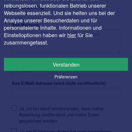
reibungslosen, funktionalen Betrieb unserer
Ihre Bewertung
Webseite essenziell. Und sie helfen uns bei der
Analyse unserer Besucherdaten und für
Ihre Meinung
personalisierte Inhalte. Informationen und
Einstelloptionen haben wir
hier
für Sie
zusammengefasst.
Ihr Name
Verstanden
Präferenzen
Ihre E-Mail-Adresse (wird nicht veröffentlicht)
Ja, ich bin damit einverstanden, dass meine
Bewertung veröffentlicht und meine Daten
gespeichert werden.
Ja, bei Rückfragen dürfen Sie mich kontaktieren.