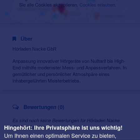
Sie alle Cookies akzeptieren.
Cookies erlauben
.
Über
Hörladen Nacke GbR
Anpassung innovativer Hörgeräte von Nulltarif bis High-
End mithilfe modernster Mess- und Anpassverfahren. In
gemütlicher und persönlicher Atmoshpäre eines
inhabergeführten Meisterbetriebs.
Bewertungen (0)
Es sind noch keine Bewertungen für Hörladen Nacke
Hingehört: Ihre Privatsphäre ist uns wichtig!
GbR vorhanden.
Um Ihnen einen optimalen Service zu bieten,