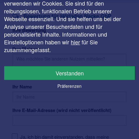
verwenden wir Cookies. Sie sind für den
reibungslosen, funktionalen Betrieb unserer
Bewertung für Hörladen Nacke GbR
Webseite essenziell. Und sie helfen uns bei der
Analyse unserer Besucherdaten und für
Ihre Bewertung
personalisierte Inhalte. Informationen und
Einstelloptionen haben wir
hier
für Sie
Ihre Meinung
zusammengefasst.
Verstanden
Präferenzen
Ihr Name
Ihre E-Mail-Adresse (wird nicht veröffentlicht)
Ja, ich bin damit einverstanden, dass meine