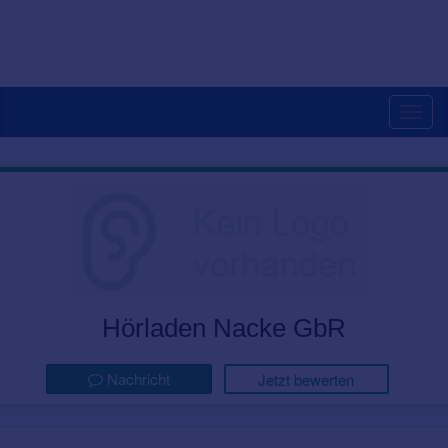
Togg
navig
Hörladen Nacke GbR
Nachricht
Jetzt bewerten