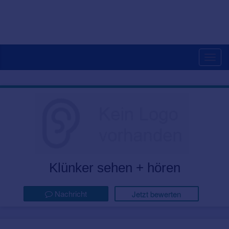
Togg
navig
Klünker sehen + hören
Nachricht
Jetzt bewerten