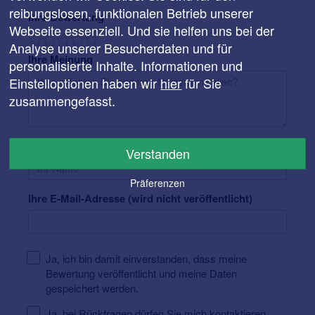
reibungslosen, funktionalen Betrieb unserer
Ihre Bewertung
Webseite essenziell. Und sie helfen uns bei der
Analyse unserer Besucherdaten und für
Ihre Meinung
personalisierte Inhalte. Informationen und
Einstelloptionen haben wir
hier
für Sie
zusammengefasst.
Ihr Name
Verstanden
Präferenzen
Ihre E-Mail-Adresse (wird nicht veröffentlicht)
Ja, ich bin damit einverstanden, dass meine
Bewertung veröffentlicht und meine Daten
gespeichert werden.
Ja, bei Rückfragen dürfen Sie mich kontaktieren.