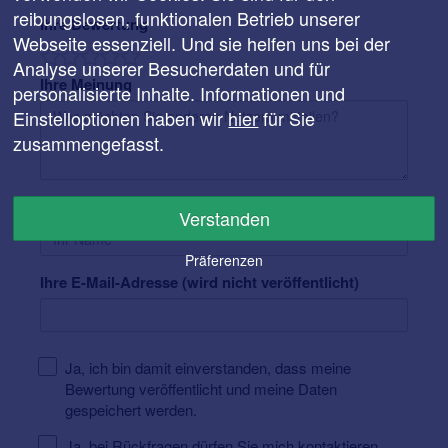
reibungslosen, funktionalen Betrieb unserer
Ihre Bewertung
Webseite essenziell. Und sie helfen uns bei der
Analyse unserer Besucherdaten und für
Ihre Meinung
personalisierte Inhalte. Informationen und
Einstelloptionen haben wir
hier
für Sie
zusammengefasst.
Ihr Name
Verstanden
Präferenzen
Ihre E-Mail-Adresse (wird nicht veröffentlicht)
Ja, ich bin damit einverstanden, dass meine
Bewertung veröffentlicht und meine Daten
gespeichert werden.
Ja, bei Rückfragen dürfen Sie mich kontaktieren.