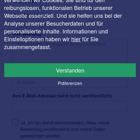
Queissner
reibungslosen, funktionalen Betrieb unserer
Webseite essenziell. Und sie helfen uns bei der
Ihre Bewertung
Analyse unserer Besucherdaten und für
personalisierte Inhalte. Informationen und
Ihre Meinung
Einstelloptionen haben wir
hier
für Sie
zusammengefasst.
Verstanden
Ihr Name
Präferenzen
Ihre E-Mail-Adresse (wird nicht veröffentlicht)
Ja, ich bin damit einverstanden, dass meine
Bewertung veröffentlicht und meine Daten
gespeichert werden.