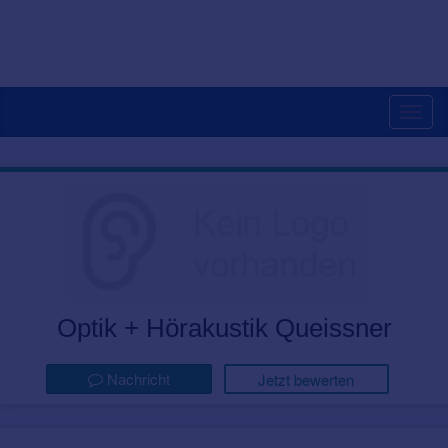
Togg
navig
Optik + Hörakustik Queissner
Nachricht
Jetzt bewerten