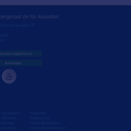
ergeraet.de für Akustiker
s für Hörakustiker
werden
ter
tenlos registrieren
Anmelden
e M'gladbach
Hörgeräte
e München
Regensburg
e Münster
Hörgeräte Rostock
e Nürnberg
Hörgeräte Schweinfurt