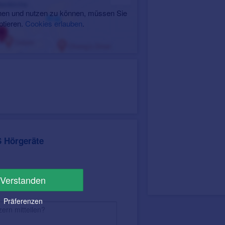
en und nutzen zu können, müssen Sie
ptieren.
Cookies erlauben
.
 Hörgeräte
Verstanden
Präferenzen