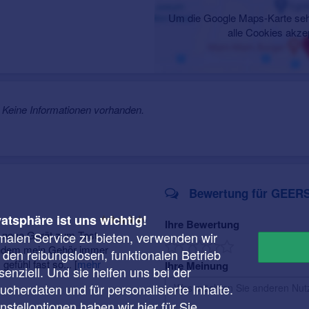
Um die Google Maps-Karte seh
alle Cookies akze
Keine Informationen vorhanden.
Bewertung für GEERS
vatsphäre ist uns wichtig!
Ihre Bewertung
s neue Gerät zum Test
malen Service zu bieten, verwenden wir
achdem mein Gehör immer
r den reibungslosen, funktionalen Betrieb
 gefühl fast so...
[
mehr
Ihre Meinung
enziell. Und sie helfen uns bei der
cherdaten und für personalisierte Inhalte.
instelloptionen haben wir
hier
für Sie