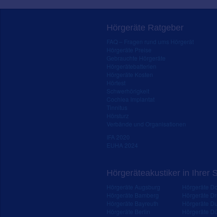
Hörgeräte Ratgeber
FAQ – Fragen rund ums Hörgerät
Hörgeräte Preise
Gebrauchte Hörgeräte
Hörgerätebatterien
Hörgeräte Kosten
Hörtest
Schwerhörigkeit
Cochlea Implantat
Tinnitus
Hörsturz
Verbände und Organisationen
IFA 2020
EUHA 2024
Hörgeräteakustiker in Ihrer 
Hörgeräte Augsburg
Hörgeräte D
Hörgeräte Bamberg
Hörgeräte D
Hörgeräte Bayreuth
Hörgeräte Du
Hörgeräte Berlin
Hörgeräte Dü