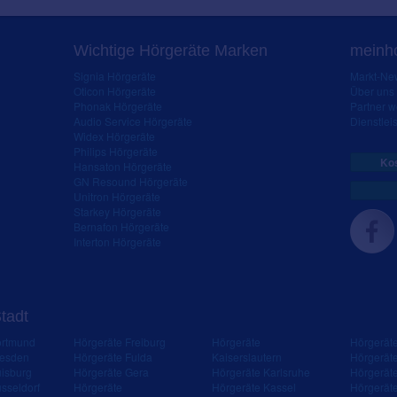
Wichtige Hörgeräte Marken
meinho
Signia Hörgeräte
Markt-New
Oticon Hörgeräte
Über uns
Phonak Hörgeräte
Partner 
Audio Service Hörgeräte
Dienstleis
Widex Hörgeräte
Philips Hörgeräte
Kos
Hansaton Hörgeräte
GN Resound Hörgeräte
Unitron Hörgeräte
Starkey Hörgeräte
Bernafon Hörgeräte
Interton Hörgeräte
Stadt
ortmund
Hörgeräte Freiburg
Hörgeräte
Hörgerät
resden
Hörgeräte Fulda
Kaiserslautern
Hörgerät
isburg
Hörgeräte Gera
Hörgeräte Karlsruhe
Hörgerät
sseldorf
Hörgeräte
Hörgeräte Kassel
Hörgerät