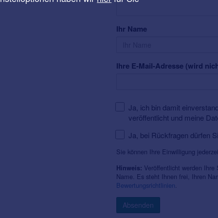
Ihr Name
Ihre E-Mail-Adresse (wird nich
Ja, ich bin damit einversta
veröffentlicht und meine Da
Ja, bei Rückfragen dürfen S
Sie können Ihre Einwilligung jederze
Veröffentlicht werden Ihre
Hinweis:
Name. Es steht Ihnen frei, Ihren N
Bewertungsrichtlinien
.
Absenden