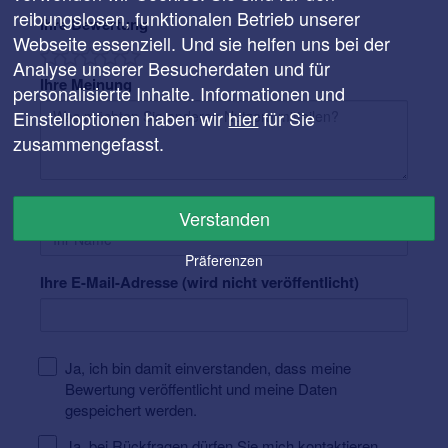
reibungslosen, funktionalen Betrieb unserer
Ihre Bewertung
Webseite essenziell. Und sie helfen uns bei der
Analyse unserer Besucherdaten und für
Ihre Meinung
personalisierte Inhalte. Informationen und
Einstelloptionen haben wir
hier
für Sie
zusammengefasst.
Ihr Name
Verstanden
Präferenzen
Ihre E-Mail-Adresse (wird nicht veröffentlicht)
Ja, ich bin damit einverstanden, dass meine
Bewertung veröffentlicht und meine Daten
gespeichert werden.
Ja, bei Rückfragen dürfen Sie mich kontaktieren.