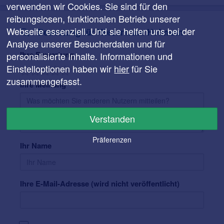
verwenden wir Cookies. Sie sind für den
reibungslosen, funktionalen Betrieb unserer
Webseite essenziell. Und sie helfen uns bei der
Bewertung für Hörzentrum Hofmann
Analyse unserer Besucherdaten und für
Ihre Bewertung
personalisierte Inhalte. Informationen und
Einstelloptionen haben wir
hier
für Sie
zusammengefasst.
Ihre Meinung
Verstanden
Präferenzen
Ihr Name
Ihre E-Mail-Adresse (wird nicht veröffentlicht)