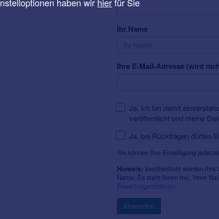
instelloptionen haben wir
hier
für Sie
Ihr Name
Ihre E-Mail-Adresse (wird nich
Ja, ich bin damit einversta
veröffentlicht und meine Da
Ja, bei Rückfragen dürfen S
Sie können Ihre Einwilligung jederze
Veröffentlicht werden Ihre
Hinweis:
Name. Es steht Ihnen frei, Ihren N
Bewertungsrichtlinien
.
Absenden