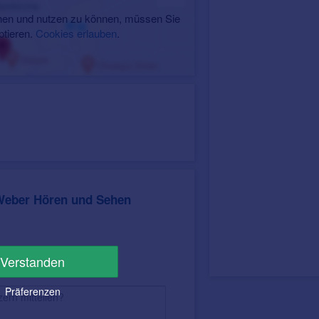
en und nutzen zu können, müssen Sie
ptieren.
Cookies erlauben
.
Weber Hören und Sehen
Verstanden
Präferenzen