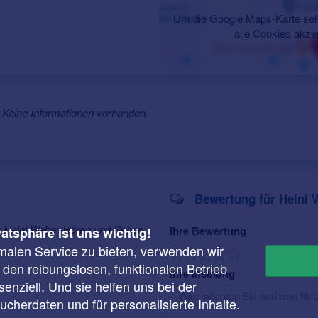
Um die Google Maps-Karte seh
alle Cookies akze
Keine Informationen vorhanden.
Bewertung für Heini 
r Heini Weber Hören und Sehen
Ihre Bewertung
vatsphäre ist uns wichtig!
malen Service zu bieten, verwenden wir
r den reibungslosen, funktionalen Betrieb
Ihre Meinung
enziell. Und sie helfen uns bei der
cherdaten und für personalisierte Inhalte.