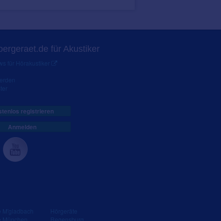
ergeraet.de für Akustiker
s für Hörakustiker
werden
ter
tenlos registrieren
Anmelden
e M'gladbach
Hörgeräte
e München
Regensburg