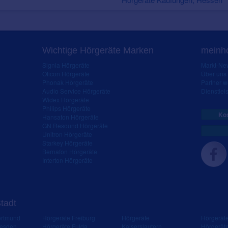
Wichtige Hörgeräte Marken
meinho
Signia Hörgeräte
Markt-New
Oticon Hörgeräte
Über uns
Phonak Hörgeräte
Partner 
Audio Service Hörgeräte
Dienstleis
Widex Hörgeräte
Philips Hörgeräte
Kos
Hansaton Hörgeräte
GN Resound Hörgeräte
Unitron Hörgeräte
Starkey Hörgeräte
Bernafon Hörgeräte
Interton Hörgeräte
Stadt
ortmund
Hörgeräte Freiburg
Hörgeräte
Hörgerät
resden
Hörgeräte Fulda
Kaiserslautern
Hörgerät