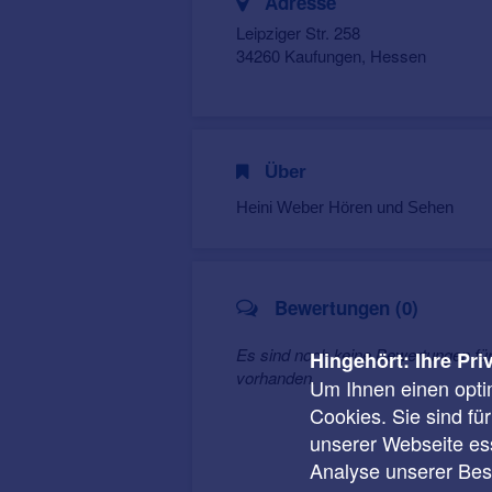
Adresse
Leipziger Str. 258
34260 Kaufungen, Hessen
Über
Heini Weber Hören und Sehen
Bewertungen (0)
Es sind noch keine Bewertungen fü
Hingehört: Ihre Pri
vorhanden.
Um Ihnen einen opti
Cookies. Sie sind fü
unserer Webseite ess
Analyse unserer Besu