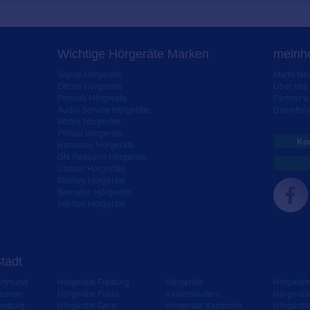
Wichtige Hörgeräte Marken
meinho
Signia Hörgeräte
Markt-New
Oticon Hörgeräte
Über uns
Phonak Hörgeräte
Partner 
Audio Service Hörgeräte
Dienstleis
Widex Hörgeräte
Philips Hörgeräte
Kos
Hansaton Hörgeräte
GN Resound Hörgeräte
Unitron Hörgeräte
Starkey Hörgeräte
Bernafon Hörgeräte
Interton Hörgeräte
Stadt
ortmund
Hörgeräte Freiburg
Hörgeräte
Hörgerät
resden
Hörgeräte Fulda
Kaiserslautern
Hörgerät
isburg
Hörgeräte Gera
Hörgeräte Karlsruhe
Hörgerät