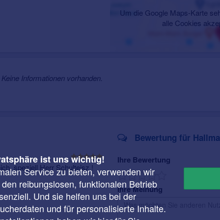
Um die Google Maps-Karte seh
alle Cookies akze
Keine Informationen vorhanden.
Bewertung für Hallman
vatsphäre ist uns wichtig!
Ihre Bewertung
ch, speziell Herr Schulteisz !
malen Service zu bieten, verwenden wir
r den reibungslosen, funktionalen Betrieb
Ihre Meinung
enziell. Und sie helfen uns bei der
cherdaten und für personalisierte Inhalte.