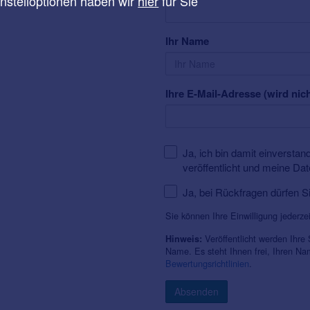
instelloptionen haben wir
hier
für Sie
Ihr Name
Ihre E-Mail-Adresse (wird nich
Ja, ich bin damit einversta
veröffentlicht und meine Da
Ja, bei Rückfragen dürfen S
Sie können Ihre Einwilligung jederze
Veröffentlicht werden Ihre
Hinweis:
Name. Es steht Ihnen frei, Ihren N
Bewertungsrichtlinien
.
Absenden