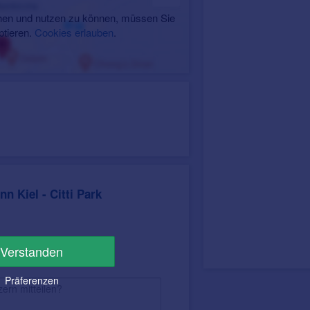
en und nutzen zu können, müssen Sie
ptieren.
Cookies erlauben
.
n Kiel - Citti Park
Verstanden
Präferenzen