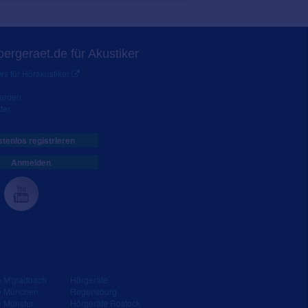
ergeraet.de für Akustiker
s für Hörakustiker
werden
ter
tenlos registrieren
Anmelden
e M'gladbach
Hörgeräte
e München
Regensburg
e Münster
Hörgeräte Rostock