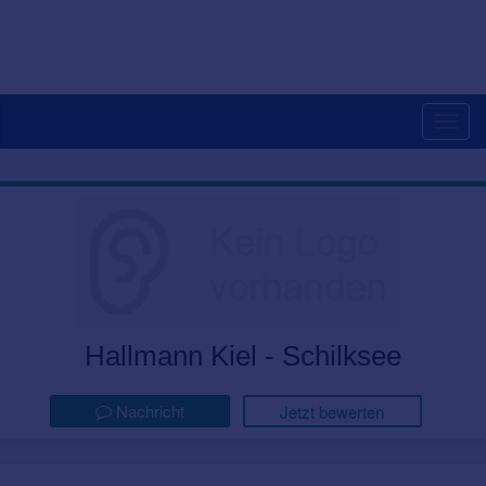
Togg
navig
Hallmann Kiel - Schilksee
Nachricht
Jetzt bewerten