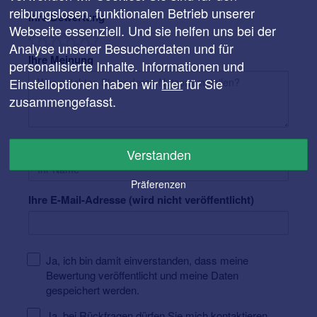
reibungslosen, funktionalen Betrieb unserer
Ihre Bewertung
Webseite essenziell. Und sie helfen uns bei der
Analyse unserer Besucherdaten und für
Ihre Meinung
personalisierte Inhalte. Informationen und
Einstelloptionen haben wir
hier
für Sie
zusammengefasst.
Ihr Name
Verstanden
Präferenzen
Ihre E-Mail-Adresse (wird nicht veröffentlicht)
Ja, ich bin damit einverstanden, dass meine
Bewertung veröffentlicht und meine Daten
gespeichert werden.
Ja, bei Rückfragen dürfen Sie mich kontaktieren.