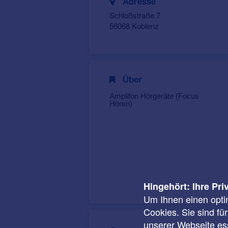
Adresse
Schloßstraße 7
56068 Koblenz
Über
Amplifon Hörgeräte (Focus
Hören)
Hingehört: Ihre Pri
Um Ihnen einen opti
Cookies. Sie sind fü
unserer Webseite ess