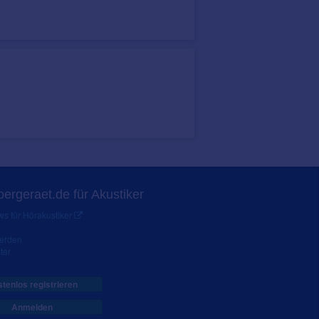
ergeraet.de für Akustiker
s für Hörakustiker
werden
ter
tenlos registrieren
Anmelden