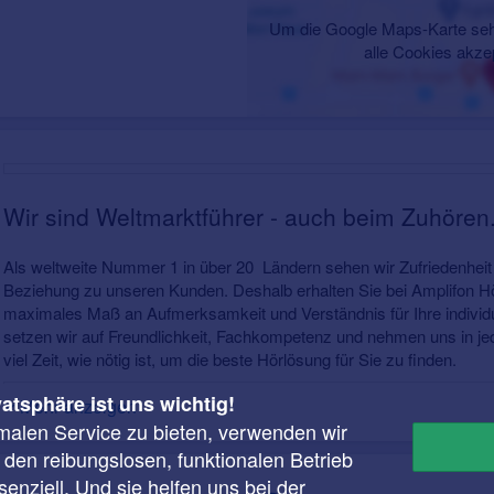
Um die Google Maps-Karte seh
alle Cookies akze
Wir sind Weltmarktführer - auch beim Zuhören
Als weltweite Nummer 1 in über 20 Ländern sehen wir Zufriedenheit 
Beziehung zu unseren Kunden. Deshalb erhalten Sie bei Amplifon H
maximales Maß an Aufmerksamkeit und Verständnis für Ihre individu
setzen wir auf Freundlichkeit, Fachkompetenz und nehmen uns in 
viel Zeit, wie nötig ist, um die beste Hörlösung für Sie zu finden.
vatsphäre ist uns wichtig!
Mehr anzeigen
malen Service zu bieten, verwenden wir
r den reibungslosen, funktionalen Betrieb
enziell. Und sie helfen uns bei der