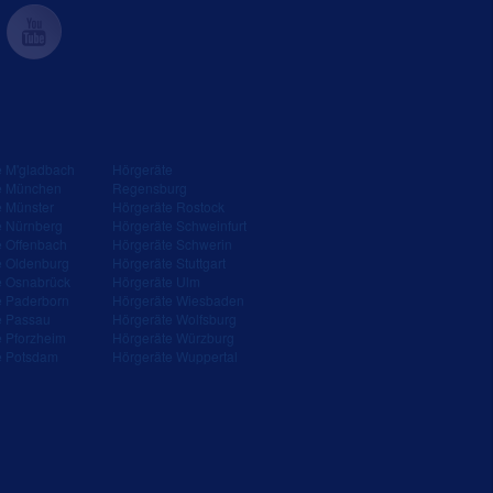
e M'gladbach
Hörgeräte
e München
Regensburg
e Münster
Hörgeräte Rostock
e Nürnberg
Hörgeräte Schweinfurt
e Offenbach
Hörgeräte Schwerin
e Oldenburg
Hörgeräte Stuttgart
e Osnabrück
Hörgeräte Ulm
e Paderborn
Hörgeräte Wiesbaden
e Passau
Hörgeräte Wolfsburg
e Pforzheim
Hörgeräte Würzburg
e Potsdam
Hörgeräte Wuppertal