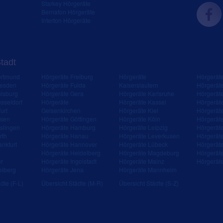
Starkey Hörgeräte
Bernafon Hörgeräte
Interton Hörgeräte
Stadt
ortmund
Hörgeräte Freiburg
Hörgeräte
Hörgerät
resden
Hörgeräte Fulda
Kaiserslautern
Hörgerät
isburg
Hörgeräte Gera
Hörgeräte Karlsruhe
Hörgerät
sseldorf
Hörgeräte
Hörgeräte Kassel
Hörgerät
urt
Gelsenkirchen
Hörgeräte Kiel
Hörgerät
ssen
Hörgeräte Göttingen
Hörgeräte Köln
Hörgerät
slingen
Hörgeräte Hamburg
Hörgeräte Leipzig
Hörgerät
rth
Hörgeräte Hanau
Hörgeräte Leverkusen
Hörgerät
ankfurt
Hörgeräte Hannover
Hörgeräte Lübeck
Hörgerät
Hörgeräte Heidelberg
Hörgeräte Magdeburg
Hörgerät
er
Hörgeräte Ingolstadt
Hörgeräte Mainz
Hörgerät
eiberg
Hörgeräte Jena
Hörgeräte Mannheim
dte (F-L)
Übersicht Städte (M-R)
Übersicht Städte (S-Z)