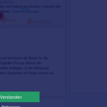
en und nutzen zu können, müssen Sie
ptieren.
Cookies erlauben
.
.
und Vertrauen als Basis für die
örgeräte (Focus Hören) ein
ellen Anliegen. In der Beratung
jedem Gespräch mit Ihnen immer so
Verstanden
Präferenzen