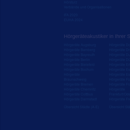
Hörsturz
Verbände und Organisationen
IFA 2020
EUHA 2024
Hörgeräteakustiker in Ihrer 
Hörgeräte Augsburg
Hörgeräte D
Hörgeräte Bamberg
Hörgeräte D
Hörgeräte Bayreuth
Hörgeräte Du
Hörgeräte Berlin
Hörgeräte Dü
Hörgeräte Bielefeld
Hörgeräte Erf
Hörgeräte Bochum
Hörgeräte E
Hörgeräte
Hörgeräte Es
Braunschweig
Hörgeräte Fü
Hörgeräte Bremen
Hörgeräte Fr
Hörgeräte Chemnitz
Hörgeräte
Hörgeräte Cottbus
Frankfurt/Od
Hörgeräte Darmstadt
Hörgeräte Fr
Übersicht Städte (A-E)
Übersicht Stä