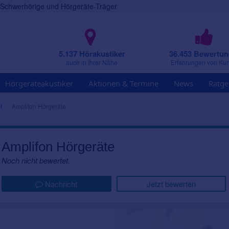
r Schwerhörige und Hörgeräte-Träger
5.137 Hörakustiker
36.453 Bewertu
auch in Ihrer Nähe
Erfahrungen von Ku
Hörgeräteakustiker
Aktionen & Termine
News
Ratge
t
Amplifon Hörgeräte
Amplifon Hörgeräte
Noch nicht bewertet.
Nachricht
Jetzt bewerten