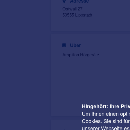
Adresse
Ostwall 27
59555 Lippstadt
Über
Amplifon Hörgeräte
Hingehört: Ihre Pri
Um Ihnen einen opti
Cookies. Sie sind fü
unserer Webseite ess