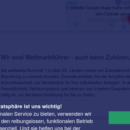
Um die Google Maps-Karte seh
alle Cookies akze
Wir sind Weltmarktführer - auch beim Zuhören
Als weltweite Nummer 1 in über 20 Ländern sehen wir Zufriedenheit 
Beziehung zu unseren Kunden. Deshalb erhalten Sie bei Amplifon 
Aufmerksamkeit und Verständnis für Ihre individuellen Anliegen. In d
Freundlichkeit, Fachkompetenz und nehmen uns in jedem Gespräch m
nötig ist, um die beste Hörlösung für Sie zu finden.
vatsphäre ist uns wichtig!
Mehr anzeigen
malen Service zu bieten, verwenden wir
r den reibungslosen, funktionalen Betrieb
enziell. Und sie helfen uns bei der