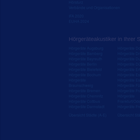
Hörsturz
Verbände und Organisationen
IFA 2020
EUHA 2024
Hörgeräteakustiker in Ihrer 
Hörgeräte Augsburg
Hörgeräte D
Hörgeräte Bamberg
Hörgeräte D
Hörgeräte Bayreuth
Hörgeräte Du
Hörgeräte Berlin
Hörgeräte Dü
Hörgeräte Bielefeld
Hörgeräte Erf
Hörgeräte Bochum
Hörgeräte E
Hörgeräte
Hörgeräte Es
Braunschweig
Hörgeräte Fü
Hörgeräte Bremen
Hörgeräte Fr
Hörgeräte Chemnitz
Hörgeräte
Hörgeräte Cottbus
Frankfurt/Od
Hörgeräte Darmstadt
Hörgeräte Fr
Übersicht Städte (A-E)
Übersicht Stä