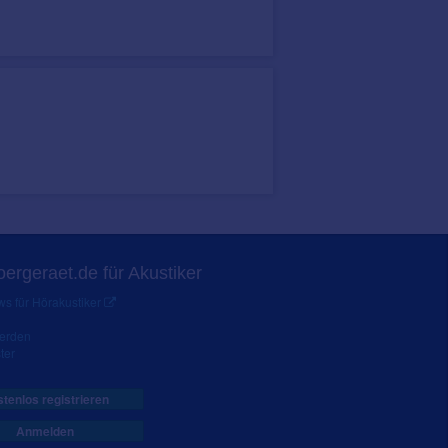
ergeraet.de für Akustiker
s für Hörakustiker
werden
ter
tenlos registrieren
Anmelden