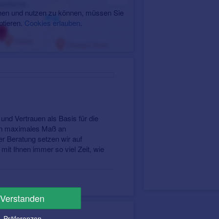
en und nutzen zu können, müssen Sie
ptieren.
Cookies erlauben
.
.
und Vertrauen als Basis für die
ein maximales Maß an
er Beratung setzen wir auf
it Ihnen immer so viel Zeit, wie
Verstanden
Präferenzen