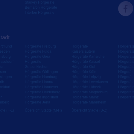
Starkey Hörgeräte
Bernafon Hörgeräte
Interton Hörgeräte
Stadt
ortmund
Hörgeräte Freiburg
Hörgeräte
Hörgerät
resden
Hörgeräte Fulda
Kaiserslautern
Hörgerät
isburg
Hörgeräte Gera
Hörgeräte Karlsruhe
Hörgerät
sseldorf
Hörgeräte
Hörgeräte Kassel
Hörgerät
urt
Gelsenkirchen
Hörgeräte Kiel
Hörgerät
ssen
Hörgeräte Göttingen
Hörgeräte Köln
Hörgerät
slingen
Hörgeräte Hamburg
Hörgeräte Leipzig
Hörgerät
rth
Hörgeräte Hanau
Hörgeräte Leverkusen
Hörgerät
ankfurt
Hörgeräte Hannover
Hörgeräte Lübeck
Hörgerät
Hörgeräte Heidelberg
Hörgeräte Magdeburg
Hörgerät
er
Hörgeräte Ingolstadt
Hörgeräte Mainz
Hörgerät
eiberg
Hörgeräte Jena
Hörgeräte Mannheim
dte (F-L)
Übersicht Städte (M-R)
Übersicht Städte (S-Z)