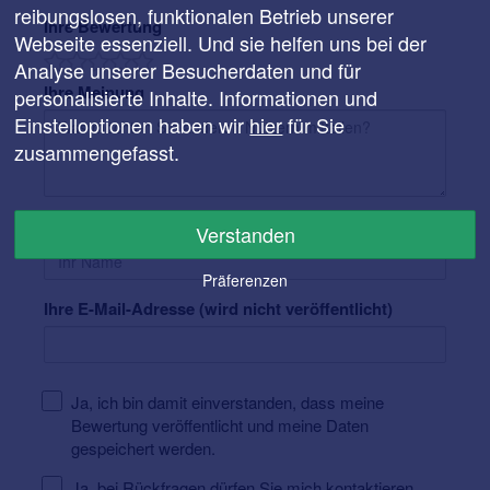
reibungslosen, funktionalen Betrieb unserer
Ihre Bewertung
Webseite essenziell. Und sie helfen uns bei der
Analyse unserer Besucherdaten und für
Ihre Meinung
personalisierte Inhalte. Informationen und
Einstelloptionen haben wir
hier
für Sie
zusammengefasst.
Ihr Name
Verstanden
Präferenzen
Ihre E-Mail-Adresse (wird nicht veröffentlicht)
Ja, ich bin damit einverstanden, dass meine
Bewertung veröffentlicht und meine Daten
gespeichert werden.
Ja, bei Rückfragen dürfen Sie mich kontaktieren.