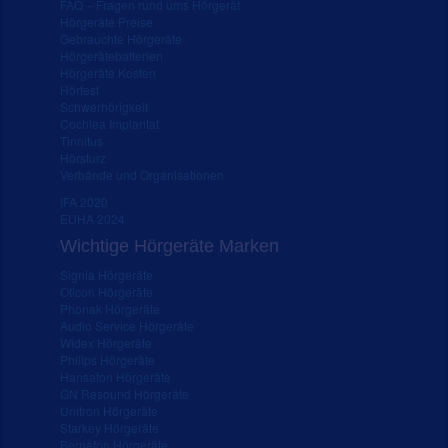
FAQ – Fragen rund ums Hörgerät
Hörgeräte Preise
Gebrauchte Hörgeräte
Hörgerätebatterien
Hörgeräte Kosten
Hörtest
Schwerhörigkeit
Cochlea Implantat
Tinnitus
Hörsturz
Verbände und Organisationen
IFA 2020
EUHA 2024
Wichtige Hörgeräte Marken
Signia Hörgeräte
Oticon Hörgeräte
Phonak Hörgeräte
Audio Service Hörgeräte
Widex Hörgeräte
Philips Hörgeräte
Hansaton Hörgeräte
GN Resound Hörgeräte
Unitron Hörgeräte
Starkey Hörgeräte
Bernafon Hörgeräte