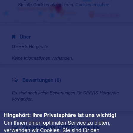
Sie alle Cookies akzeptieren.
Cookies erlauben
.
Über
GEERS Hörgeräte
Keine Informationen vorhanden.
Bewertungen (0)
Es sind noch keine Bewertungen für GEERS Hörgeräte
vorhanden.
Hingehört: Ihre Privatsphäre ist uns wichtig!
Um Ihnen einen optimalen Service zu bieten,
Bewertung für GEERS Hörgeräte
verwenden wir Cookies. Sie sind für den