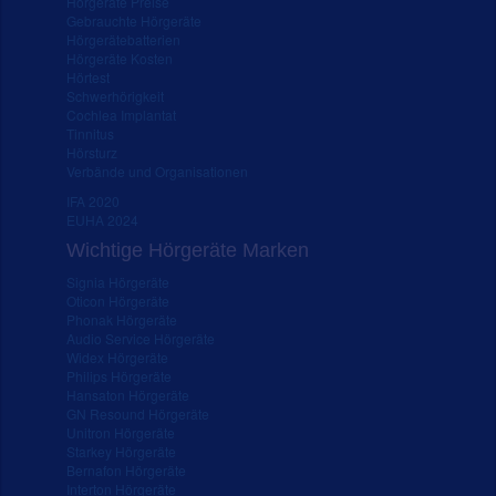
Hörgeräte Preise
Gebrauchte Hörgeräte
Hörgerätebatterien
Hörgeräte Kosten
Hörtest
Schwerhörigkeit
Cochlea Implantat
Tinnitus
Hörsturz
Verbände und Organisationen
IFA 2020
EUHA 2024
Wichtige Hörgeräte Marken
Signia Hörgeräte
Oticon Hörgeräte
Phonak Hörgeräte
Audio Service Hörgeräte
Widex Hörgeräte
Philips Hörgeräte
Hansaton Hörgeräte
GN Resound Hörgeräte
Unitron Hörgeräte
Starkey Hörgeräte
Bernafon Hörgeräte
Interton Hörgeräte