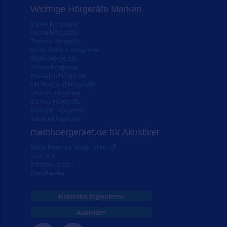
Wichtige Hörgeräte Marken
Signia Hörgeräte
Oticon Hörgeräte
Phonak Hörgeräte
Audio Service Hörgeräte
Widex Hörgeräte
Philips Hörgeräte
Hansaton Hörgeräte
GN Resound Hörgeräte
Unitron Hörgeräte
Starkey Hörgeräte
Bernafon Hörgeräte
Interton Hörgeräte
meinhoergeraet.de für Akustiker
Markt-News für Hörakustiker
Über uns
Partner werden
Dienstleister
Kostenlos registrieren
Anmelden