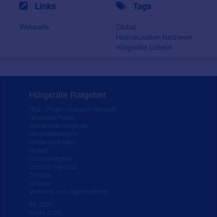
Links
Tags
Webseite
Global
Hoerakustiker-Netzwerk
Hörgeräte Lübeck
Hörgeräte Ratgeber
FAQ – Fragen rund ums Hörgerät
Hörgeräte Preise
Gebrauchte Hörgeräte
Hörgerätebatterien
Hörgeräte Kosten
Hörtest
Schwerhörigkeit
Cochlea Implantat
Tinnitus
Hörsturz
Verbände und Organisationen
IFA 2020
EUHA 2024