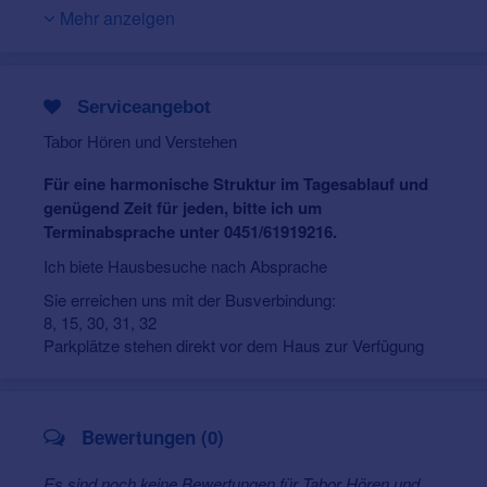
Beruf, sondern echte Berufung.
Mehr anzeigen
Mit ihrer langjährigen Lehrtätigkeit und der zusätzlichen
Qualifikation als Heilpraktikerin bringt Britta Kwas ein
einzigartiges, ganzheitliches Verständnis für das Ohr
Serviceangebot
und seine Bedeutung mit. Gemeinsam mit
Hörakustikermeisterin Corinna Tabor und Gesellin
Tabor Hören und Verstehen
Svetlina Grabow bietet sie eine individuelle
Hörsystemversorgung, die sowohl technische als auch
Für eine harmonische Struktur im Tagesablauf und
gesundheitliche Aspekte berücksichtigt.
genügend Zeit für jeden, bitte ich um
Terminabsprache unter 0451/61919216.
Persönliche Beratung, maßgeschneiderte Lösungen und
ausreichend Zeit für jeden Kundin sind bei Tabor
Ich biete Hausbesuche nach Absprache
selbstverständlich – Massenabfertigung gibt es hier
Sie erreichen uns mit der Busverbindung:
nicht. Auf Wunsch werden auch Hausbesuche
8, 15, 30, 31, 32
angeboten.
Parkplätze stehen direkt vor dem Haus zur Verfügung
Gut erreichbar mit Buslinien 8, 15, 30, 31 und 32 sowie
Parkplätzen direkt vor der Tür, ist Tabor Hören und
Verstehen Ihre erste Adresse für gutes Hören in Lübeck.
Bewertungen (0)
Es sind noch keine Bewertungen für Tabor Hören und