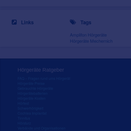
Links
Tags
Amplifon Hörgeräte
Hörgeräte Mechernich
Hörgeräte Ratgeber
FAQ – Fragen rund ums Hörgerät
Hörgeräte Preise
Gebrauchte Hörgeräte
Hörgerätebatterien
Hörgeräte Kosten
Hörtest
Schwerhörigkeit
Cochlea Implantat
Tinnitus
Hörsturz
Verbände und Organisationen