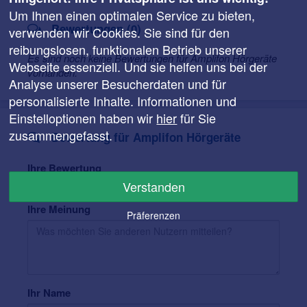
Um Ihnen einen optimalen Service zu bieten,
Bewertungen (0)
verwenden wir Cookies. Sie sind für den
reibungslosen, funktionalen Betrieb unserer
Es sind noch keine Bewertungen für Amplifon Hörgeräte
Webseite essenziell. Und sie helfen uns bei der
vorhanden.
Analyse unserer Besucherdaten und für
personalisierte Inhalte. Informationen und
Einstelloptionen haben wir
hier
für Sie
zusammengefasst.
Bewertung für Amplifon Hörgeräte
Ihre Bewertung
Verstanden
Ihre Meinung
Präferenzen
Ihr Name