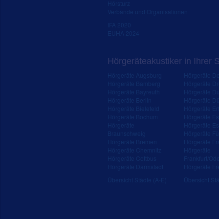
Hörsturz
Verbände und Organisationen
IFA 2020
EUHA 2024
Hörgeräteakustiker in Ihrer 
Hörgeräte Augsburg
Hörgeräte D
Hörgeräte Bamberg
Hörgeräte D
Hörgeräte Bayreuth
Hörgeräte Du
Hörgeräte Berlin
Hörgeräte Dü
Hörgeräte Bielefeld
Hörgeräte Erf
Hörgeräte Bochum
Hörgeräte E
Hörgeräte
Hörgeräte Es
Braunschweig
Hörgeräte Fü
Hörgeräte Bremen
Hörgeräte Fr
Hörgeräte Chemnitz
Hörgeräte
Hörgeräte Cottbus
Frankfurt/Od
Hörgeräte Darmstadt
Hörgeräte Fr
Übersicht Städte (A-E)
Übersicht Stä