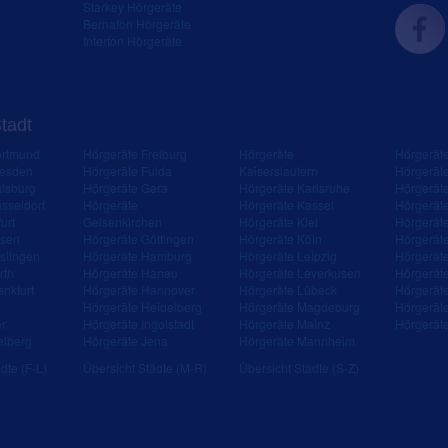
Starkey Hörgeräte
Bernafon Hörgeräte
Interton Hörgeräte
Stadt
ortmund
Hörgeräte Freiburg
Hörgeräte
Hörgerät
resden
Hörgeräte Fulda
Kaiserslautern
Hörgerät
isburg
Hörgeräte Gera
Hörgeräte Karlsruhe
Hörgerät
sseldorf
Hörgeräte
Hörgeräte Kassel
Hörgerät
urt
Gelsenkirchen
Hörgeräte Kiel
Hörgerät
ssen
Hörgeräte Göttingen
Hörgeräte Köln
Hörgerät
slingen
Hörgeräte Hamburg
Hörgeräte Leipzig
Hörgerät
rth
Hörgeräte Hanau
Hörgeräte Leverkusen
Hörgerät
ankfurt
Hörgeräte Hannover
Hörgeräte Lübeck
Hörgerät
Hörgeräte Heidelberg
Hörgeräte Magdeburg
Hörgerät
er
Hörgeräte Ingolstadt
Hörgeräte Mainz
Hörgerät
eiberg
Hörgeräte Jena
Hörgeräte Mannheim
dte (F-L)
Übersicht Städte (M-R)
Übersicht Städte (S-Z)