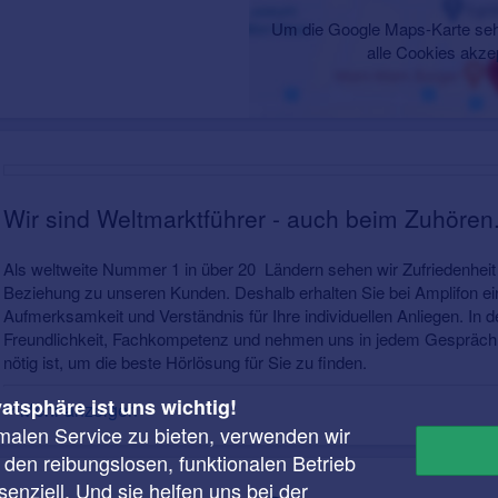
Um die Google Maps-Karte seh
alle Cookies akze
Wir sind Weltmarktführer - auch beim Zuhören
Als weltweite Nummer 1 in über 20 Ländern sehen wir Zufriedenheit 
Beziehung zu unseren Kunden. Deshalb erhalten Sie bei Amplifon 
Aufmerksamkeit und Verständnis für Ihre individuellen Anliegen. In d
Freundlichkeit, Fachkompetenz und nehmen uns in jedem Gespräch m
nötig ist, um die beste Hörlösung für Sie zu finden.
vatsphäre ist uns wichtig!
Mehr anzeigen
malen Service zu bieten, verwenden wir
r den reibungslosen, funktionalen Betrieb
enziell. Und sie helfen uns bei der