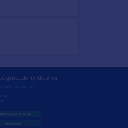
ergeraet.de für Akustiker
s für Hörakustiker
werden
ter
tenlos registrieren
Anmelden