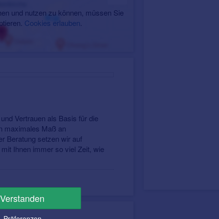
en und nutzen zu können, müssen Sie
ptieren.
Cookies erlauben
.
.
und Vertrauen als Basis für die
ein maximales Maß an
er Beratung setzen wir auf
it Ihnen immer so viel Zeit, wie
Verstanden
Präferenzen