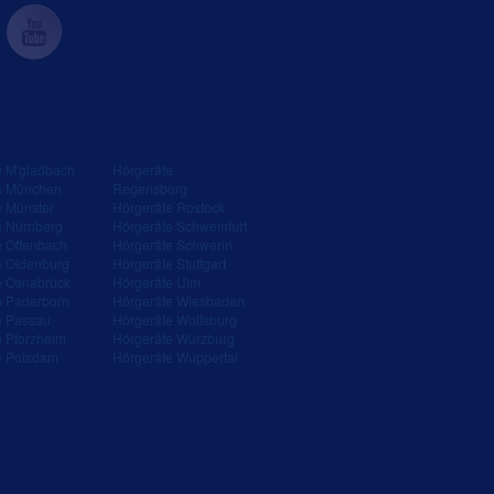
e M'gladbach
Hörgeräte
e München
Regensburg
e Münster
Hörgeräte Rostock
e Nürnberg
Hörgeräte Schweinfurt
e Offenbach
Hörgeräte Schwerin
e Oldenburg
Hörgeräte Stuttgart
e Osnabrück
Hörgeräte Ulm
e Paderborn
Hörgeräte Wiesbaden
e Passau
Hörgeräte Wolfsburg
e Pforzheim
Hörgeräte Würzburg
e Potsdam
Hörgeräte Wuppertal