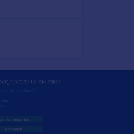
ergeraet.de für Akustiker
s für Hörakustiker
werden
ter
tenlos registrieren
Anmelden