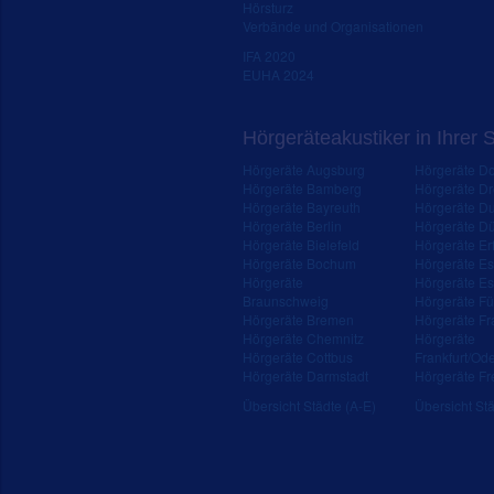
Hörsturz
Verbände und Organisationen
IFA 2020
EUHA 2024
Hörgeräteakustiker in Ihrer 
Hörgeräte Augsburg
Hörgeräte D
Hörgeräte Bamberg
Hörgeräte D
Hörgeräte Bayreuth
Hörgeräte Du
Hörgeräte Berlin
Hörgeräte Dü
Hörgeräte Bielefeld
Hörgeräte Erf
Hörgeräte Bochum
Hörgeräte E
Hörgeräte
Hörgeräte Es
Braunschweig
Hörgeräte Fü
Hörgeräte Bremen
Hörgeräte Fr
Hörgeräte Chemnitz
Hörgeräte
Hörgeräte Cottbus
Frankfurt/Od
Hörgeräte Darmstadt
Hörgeräte Fr
Übersicht Städte (A-E)
Übersicht Stä