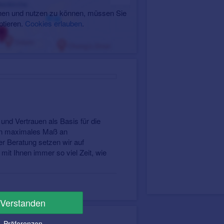
en und nutzen zu können, müssen Sie
ptieren.
Cookies erlauben
.
.
und Vertrauen als Basis für die
ein maximales Maß an
er Beratung setzen wir auf
it Ihnen immer so viel Zeit, wie
Verstanden
Präferenzen