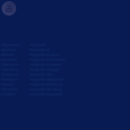
e M'gladbach
Hörgeräte
e München
Regensburg
e Münster
Hörgeräte Rostock
e Nürnberg
Hörgeräte Schweinfurt
e Offenbach
Hörgeräte Schwerin
e Oldenburg
Hörgeräte Stuttgart
e Osnabrück
Hörgeräte Ulm
e Paderborn
Hörgeräte Wiesbaden
e Passau
Hörgeräte Wolfsburg
e Pforzheim
Hörgeräte Würzburg
e Potsdam
Hörgeräte Wuppertal