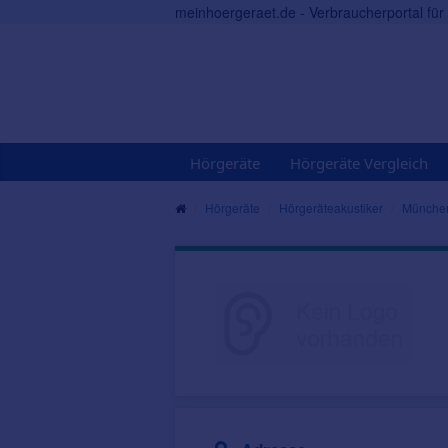
meinhoergeraet.de - Verbraucherportal fü
Hörgeräte
Hörgeräte Vergleich
Hörgeräte
Hörgeräteakustiker
Münche