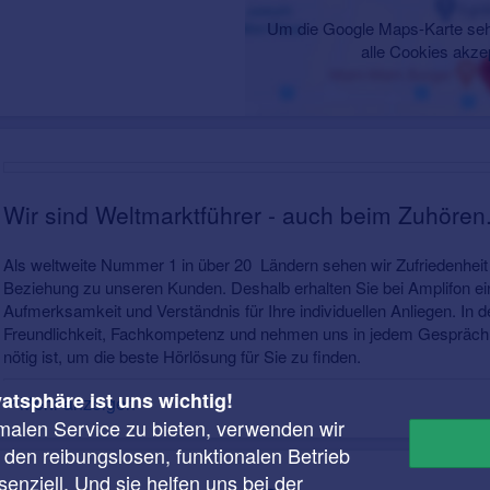
Um die Google Maps-Karte seh
alle Cookies akze
Wir sind Weltmarktführer - auch beim Zuhören
Als weltweite Nummer 1 in über 20 Ländern sehen wir Zufriedenheit 
Beziehung zu unseren Kunden. Deshalb erhalten Sie bei Amplifon 
Aufmerksamkeit und Verständnis für Ihre individuellen Anliegen. In d
Freundlichkeit, Fachkompetenz und nehmen uns in jedem Gespräch m
nötig ist, um die beste Hörlösung für Sie zu finden.
vatsphäre ist uns wichtig!
Mehr anzeigen
malen Service zu bieten, verwenden wir
r den reibungslosen, funktionalen Betrieb
enziell. Und sie helfen uns bei der