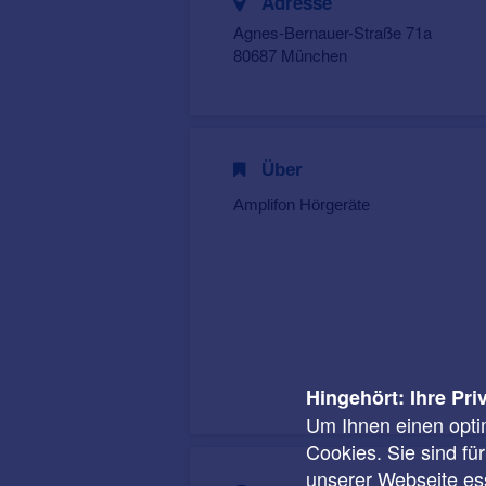
Adresse
Agnes-Bernauer-Straße 71a
80687 München
Über
Amplifon Hörgeräte
Hingehört: Ihre Pri
Um Ihnen einen opti
Cookies. Sie sind fü
unserer Webseite ess