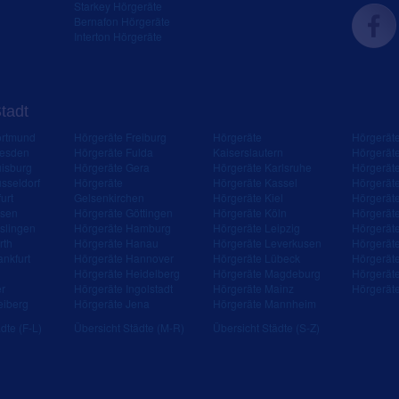
Starkey Hörgeräte
Bernafon Hörgeräte
Interton Hörgeräte
Stadt
ortmund
Hörgeräte Freiburg
Hörgeräte
Hörgerät
resden
Hörgeräte Fulda
Kaiserslautern
Hörgerät
isburg
Hörgeräte Gera
Hörgeräte Karlsruhe
Hörgerät
sseldorf
Hörgeräte
Hörgeräte Kassel
Hörgerät
urt
Gelsenkirchen
Hörgeräte Kiel
Hörgerät
ssen
Hörgeräte Göttingen
Hörgeräte Köln
Hörgerät
slingen
Hörgeräte Hamburg
Hörgeräte Leipzig
Hörgerät
rth
Hörgeräte Hanau
Hörgeräte Leverkusen
Hörgerät
ankfurt
Hörgeräte Hannover
Hörgeräte Lübeck
Hörgerät
Hörgeräte Heidelberg
Hörgeräte Magdeburg
Hörgerät
er
Hörgeräte Ingolstadt
Hörgeräte Mainz
Hörgerät
eiberg
Hörgeräte Jena
Hörgeräte Mannheim
dte (F-L)
Übersicht Städte (M-R)
Übersicht Städte (S-Z)