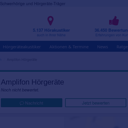
r Schwerhörige und Hörgeräte-Träger
5.137 Hörakustiker
36.450 Bewertu
auch in Ihrer Nähe
Erfahrungen von Ku
Hörgeräteakustiker
Aktionen & Termine
News
Ratge
n
Amplifon Hörgeräte
Amplifon Hörgeräte
Noch nicht bewertet.
Nachricht
Jetzt bewerten